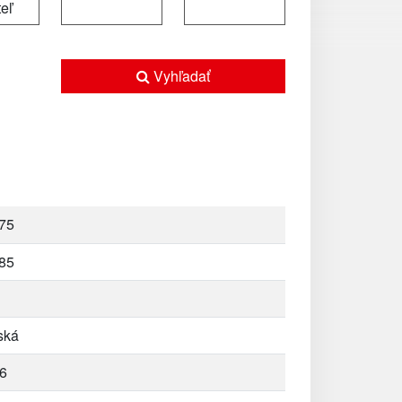
Vyhľadať
75
85
ská
6