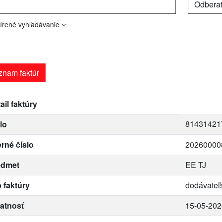
írené vyhľadávanie
znam faktúr
ail faktúry
81431421
lo
erné číslo
20260000
edmet
EE TJ
 faktúry
dodávateľ
atnosť
15-05-202