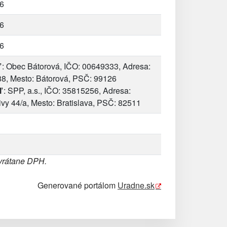
6
6
6
: Obec Bátorová, IČO: 00649333, Adresa:
88, Mesto: Bátorová, PSČ: 99126
ľ
: SPP, a.s., IČO: 35815256, Adresa:
vy 44/a, Mesto: Bratislava, PSČ: 82511
 vrátane DPH.
Generované portálom
Uradne.sk