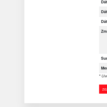
Dát
Dá
Dá
Zm
Su
Me
*
Uve
zo