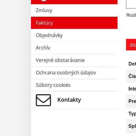
Zmluvy
Rozš
Faktúry
Objednávky
zo
Archív
Verejné obstarávanie
Det
Ochrana osobných údajov
Čís
Súbory cookies
Int
Kontakty
Pr
Typ
Spl