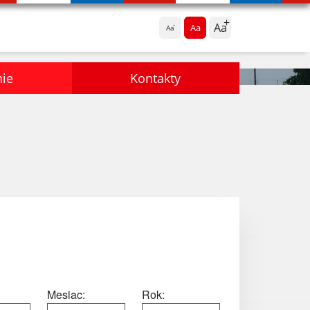
Aa
Aa
Aa
nie
Kontakty
Mesiac:
Rok: