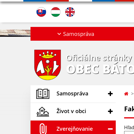
Samospráva
Oficiálne stránky
OBEC BÁT
Samospráva
Fa
Život v obci
Hľad
Zverejňovanie