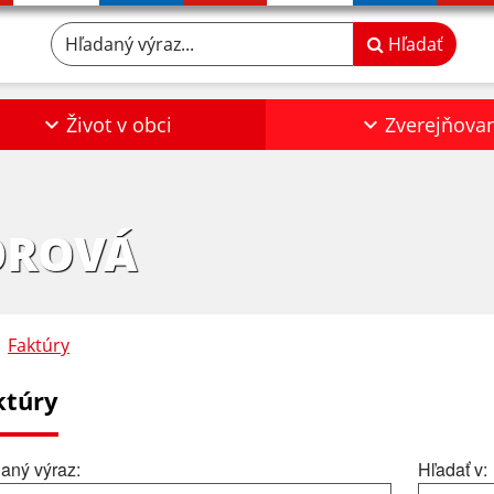
Hľadaný výraz...
Hľadať
Život v obci
Zverejňova
OROVÁ
Faktúry
ktúry
aný výraz:
Hľadať v: