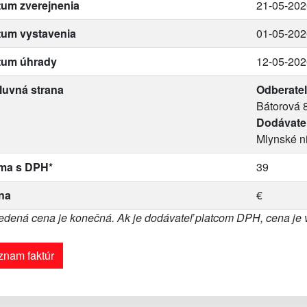
um zverejnenia
21-05-202
tum vystavenia
01-05-202
tum úhrady
12-05-202
luvná strana
Odberateľ
Bátorová 
Dodávate
Mlynské ni
ma s DPH*
39
na
€
dená cena je konečná. Ak je dodávateľ platcom DPH, cena je
znam faktúr