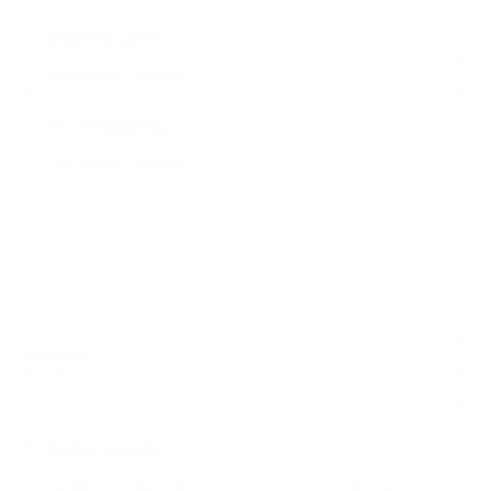
*
E-mailová adresa:
Text vašej správy...
*
Text vašej správy:
Príloha:
Príloha
*
povinné položky
*
Oboznámil som sa so
spracúvaním osobných údajov