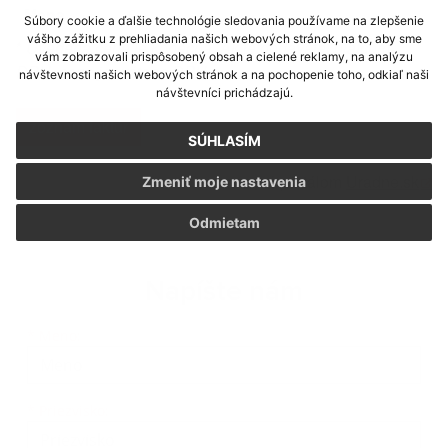
Mena
€
Súbory cookie a ďalšie technológie sledovania používame na zlepšenie
vášho zážitku z prehliadania našich webových stránok, na to, aby sme
*
Uvedená cena je konečná. Ak je dodávateľ platcom
vám zobrazovali prispôsobený obsah a cielené reklamy, na analýzu
DPH, cena je vrátane DPH.
návštevnosti našich webových stránok a na pochopenie toho, odkiaľ naši
návštevníci prichádzajú.
zoznam faktúr
SÚHLASÍM
Generované portálom
Uradne.sk
Zmeniť moje nastavenia
Odmietam
Napíšte nám
Meno
Priezvisko
E-mailová adresa
*
Meno:
*
Priezvisko: