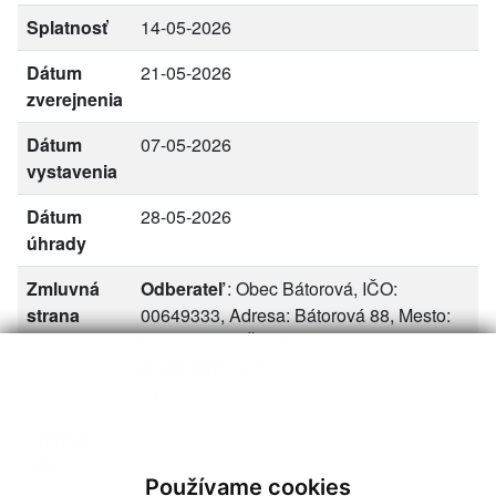
Splatnosť
14-05-2026
Dátum
21-05-2026
zverejnenia
Dátum
07-05-2026
vystavenia
Dátum
28-05-2026
úhrady
Zmluvná
Odberateľ
: Obec Bátorová, IČO:
strana
00649333, Adresa: Bátorová 88, Mesto:
Bátorová, PSČ: 99126
Dodávateľ
: Turay Dalibor, IČO:
44756909
Suma s
330
DPH*
Používame cookies