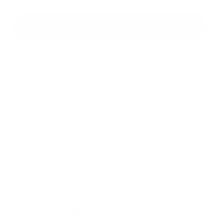
Google reCaptcha Response
Odoslať správu
Rýchle odkazy
O obci
História
Školstvo
Kultúra
Fotogaléria
Kontakty
Kontaktné informácie
+421 907 145 370