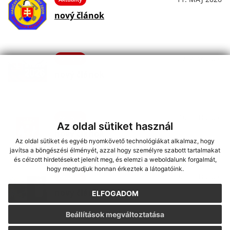
nový článok
27. APR 2026
Aktuality
nový článok
10. FEB 2026
Aktuality
Az oldal sütiket használ
nový článok
Az oldal sütiket és egyéb nyomkövető technológiákat alkalmaz, hogy
javítsa a böngészési élményét, azzal hogy személyre szabott tartalmakat
és célzott hirdetéseket jelenít meg, és elemzi a weboldalunk forgalmát,
hogy megtudjuk honnan érkeztek a látogatóink.
06. FEB 2026
Aktuality
nový článok
ELFOGADOM
Beállítások megváltoztatása