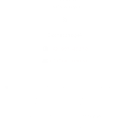
Elérhetőségek
Elérhetőségek
+421 907 145 370
info@batorova.sk
jusson a legfrissebb információkhoz az RSS csatornánkon keresztűl
,
ECHELON 2 tartalomkezelő rendszer,
Honlap térkép
,
Internetes portál
,
webhosting
,
webex.digital, s.r.o.
,
doménnevek
,
doménnév regisztráció
,
cég webex.digital, s.r.o.
,
műszaki üzemeltető
A legutolsó frissítés időpontja:
30.07.2026
Nyomtatás
|
Hozzáférési nyilatkozat