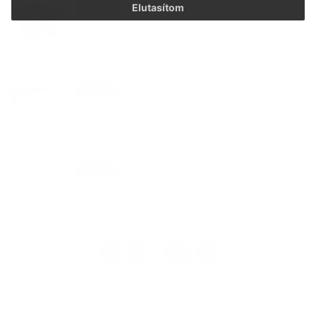
29. JAN 2026
Elutasítom
Aktuality
nový článok
29. JAN 2026
Aktuality
nový článok
13. JAN 2026
Aktuality
nový článok
1
2
32
>
...