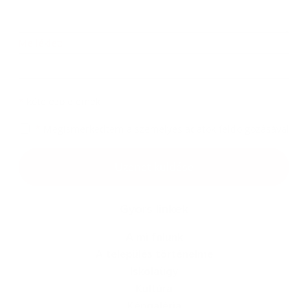
Melléklet:
Melléklet
*
kötelező elemek
*
Megismerkedtem a
személyes adatok feldolgozásával
Google reCaptcha Response
Üzenet küldése
Gyors linkek
A mi falunk
A település történelme
Iskolaügy
Kultúra
Képgaléria