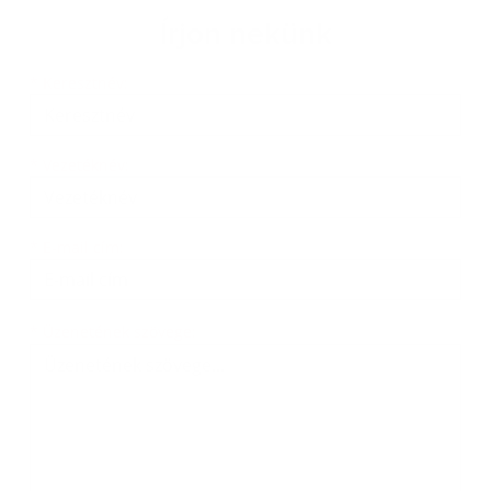
Írjon nekünk
Keresztnév
Vezetéknév
E-mail cím
*
Keresztnév:
*
Vezetéknév:
*
E-mail cím:
Üzenetének szövege...
*
Üzenetének szövege: