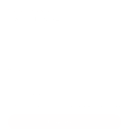
Üzenetének szövege...
*
Üzenetének szövege:
Melléklet:
Melléklet
*
kötelező elemek
*
Megismerkedtem a
személyes adatok feldolgozásával
Google reCaptcha Response
Üzenet küldése