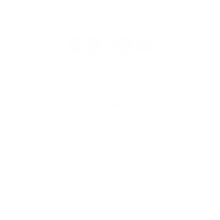
nový článok
1
2
32
>
...
Írjon nekünk
Keresztnév
Vezetéknév
E-mail cím
*
Keresztnév:
*
Vezetéknév:
*
E-mail cím: