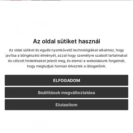
06. FEB 2026
Aktuality
nový článok
Az oldal sütiket használ
Az oldal sütiket és egyéb nyomkövető technológiákat alkalmaz, hogy
javítsa a böngészési élményét, azzal hogy személyre szabott tartalmakat
29. JAN 2026
Aktuality
és célzott hirdetéseket jelenít meg, és elemzi a weboldalunk forgalmát,
nový článok
hogy megtudjuk honnan érkeztek a látogatóink.
ELFOGADOM
29. JAN 2026
Aktuality
Beállítások megváltoztatása
nový článok
Elutasítom
13. JAN 2026
Aktuality