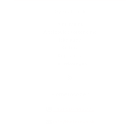
Gyors linkek
A mi falunk
A település történelme
Iskolaügy
Kultúra
Képgaléria
Elérhetőségek
Elérhetőségek
+421 907 145 370
info@batorova.sk