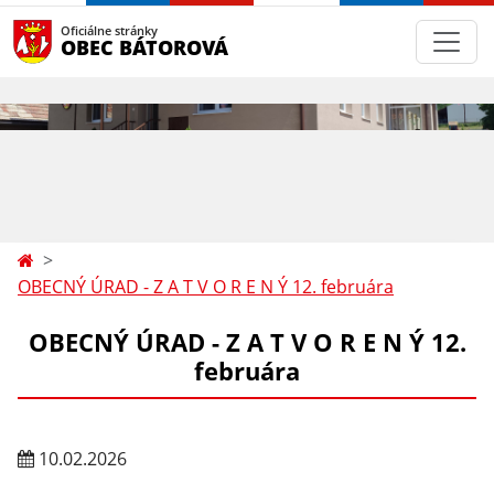
Oficiálne stránky
OBEC BÁTOROVÁ
OBECNÝ ÚRAD - Z A T V O R E N Ý 12. februára
OBECNÝ ÚRAD - Z A T V O R E N Ý 12.
februára
10.02.2026