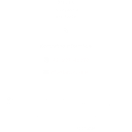
Kultúra
Fotogaléria
Kontakty
Kontaktné informácie
+421 907 145 370
info@batorova.sk
využite možnosť získavania aktuálnych informácií s využitím RSS
,
CMS systém (redakčný) systém ECHELON 2,
Mapa stránok
,
web portál
,
webhosting
,
webex.digital, s.r.o.
,
domény
,
registrácia domény
,
spoločnosť webex.digital, s.r.o.
,
technický prevádzkovateľ
Posledná aktualizácia:
30.07.2026