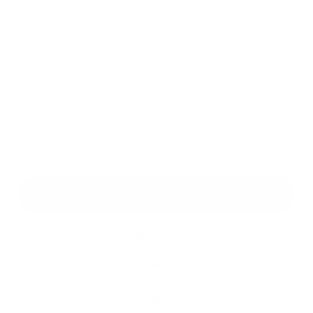
Príloha:
Príloha
*
povinné položky
*
Oboznámil som sa so
spracúvaním osobných údajov
Google reCaptcha Response
Odoslať správu
Rýchle odkazy
O obci
História
Školstvo