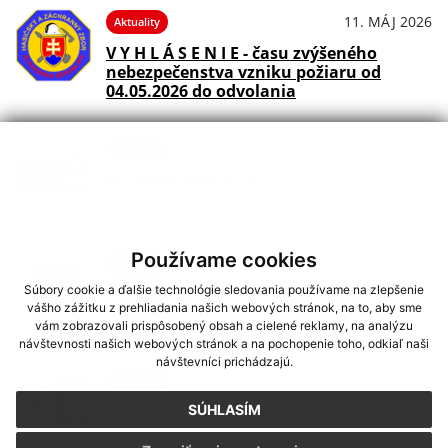
11. MÁJ 2026
Aktuality
V Y H L Á S E N I E - času zvýšeného
nebezpečenstva vzniku požiaru od
04.05.2026 do odvolania
27. APR 2026
Aktuality
REFERENDUM 2026
Používame cookies
10. FEB 2026
Aktuality
Súbory cookie a ďalšie technológie sledovania používame na zlepšenie
OBECNÝ ÚRAD - Z A T V O R E N Ý 12.
vášho zážitku z prehliadania našich webových stránok, na to, aby sme
februára
vám zobrazovali prispôsobený obsah a cielené reklamy, na analýzu
návštevnosti našich webových stránok a na pochopenie toho, odkiaľ naši
návštevníci prichádzajú.
06. FEB 2026
Aktuality
O Z N Á M E N I E - výrub porastov
SÚHLASÍM
ohrozujúcich vedenie 22 kV