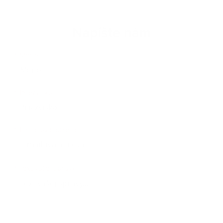
Napíšte nám
Meno
Priezvisko
E-mailová adresa
*
Meno:
*
Priezvisko:
*
E-mailová adresa:
Text vašej správy...
*
Text vašej správy: