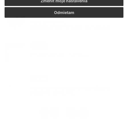
Zmeniť moje nastavenia
Odmietam
29. JAN 2026
Aktuality
P O Z V Á N K A _
4.ročník_stolnotenisového turnaja
29. JAN 2026
Aktuality
P R I Z N A N I E _ k dani .....
13. JAN 2026
Aktuality
Oznámenie o prerušení distribúcie
elektriny 12.02.2026
1
2
32
>
...