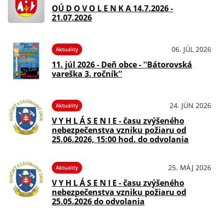
OÚ D O V O L E N K A 14.7.2026 -
21.07.2026
06. JÚL 2026
Aktuality
11. júl 2026 - Deň obce - ''Bátorovská
vareška 3. ročník''
24. JÚN 2026
Aktuality
V Y H L Á S E N I E - času zvýšeného
nebezpečenstva vzniku požiaru od
25.06.2026, 15:00 hod. do odvolania
25. MÁJ 2026
Aktuality
V Y H L Á S E N I E - času zvýšeného
nebezpečenstva vzniku požiaru od
25.05.2026 do odvolania