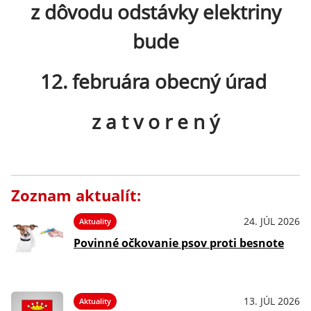
z dôvodu odstávky elektriny
bude
12. februára obecný úrad
z a t v o r e n ý
Zoznam aktualít:
24. JÚL 2026
Aktuality
Povinné očkovanie psov proti besnote
13. JÚL 2026
Aktuality