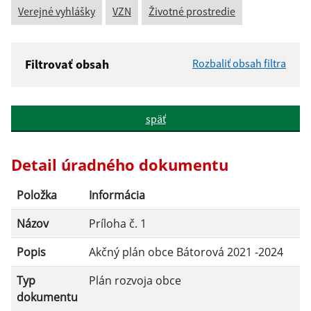
Verejné vyhlášky
VZN
Životné prostredie
Filtrovať obsah
Rozbaliť obsah filtra
Názov:
späť
Popis:
Detail úradného dokumentu
Dátum zverejnenia od:
Položka
Informácia
Názov
Príloha č. 1
Dátum zverejnenia do:
Popis
Akčný plán obce Bátorová 2021 -2024
Typ
Plán rozvoja obce
Filtrovať
Reset
dokumentu