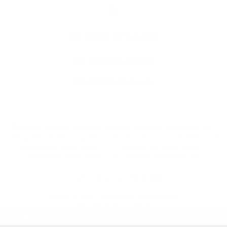
Kontaktné informácie
+421 907 145 370
info@batorova.sk
využite možnosť získavania aktuálnych informácií s využitím RSS
,
CMS systém (redakčný) systém ECHELON 2,
Mapa stránok
,
web portál
,
webhosting
,
webex.digital, s.r.o.
,
domény
,
registrácia domény
,
spoločnosť webex.digital, s.r.o.
,
technický prevádzkovateľ
Posledná aktualizácia:
30.07.2026
Vytlačiť stránku
|
Vyhlásenie o prístupnosti
Autorské práva
|
Cookies
.
.
.
.
.
.