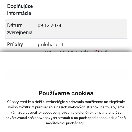
Doplňujúce
informácie
Dátum
09.12.2024
zverejnenia
Prílohy
priloha_c._1_-
_akcny_plan_obce_bato...
(PDF,
351.94KB )
späť
Generované portálom
Uradne.sk
Používame cookies
Súbory cookie a ďalšie technológie sledovania používame na zlepšenie
vášho zážitku z prehliadania našich webových stránok, na to, aby sme
vám zobrazovali prispôsobený obsah a cielené reklamy, na analýzu
návštevnosti našich webových stránok a na pochopenie toho, odkiaľ naši
návštevníci prichádzajú.
Napíšte nám