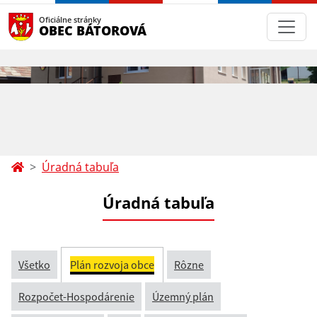
Oficiálne stránky
OBEC BÁTOROVÁ
Úradná tabuľa
Úradná tabuľa
Všetko
Plán rozvoja obce
Rôzne
Rozpočet-Hospodárenie
Územný plán