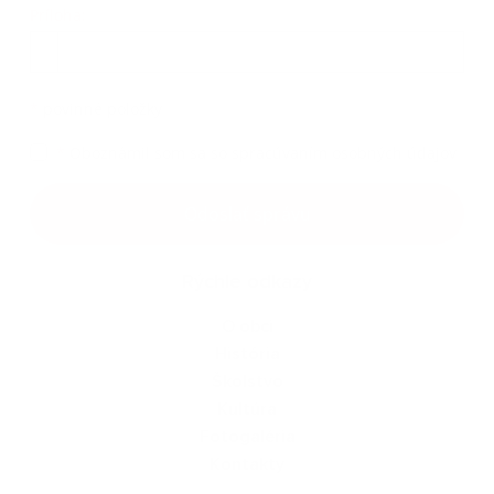
Príloha:
Príloha
*
povinné položky
*
Oboznámil som sa so
spracúvaním osobných údajov
Google reCaptcha Response
Odoslať správu
Rýchle odkazy
O obci
História
Školstvo
Kultúra
Fotogaléria
Kontakty