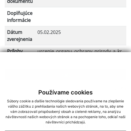
dokumentu
Doplňujúce
informácie
Dátum
05.02.2025
zverejnenia
Prílohy
urcenie_organu_ochrany_prirody_a_kr.
..
(PDF, 69.04KB )
späť
Generované portálom
Uradne.sk
Používame cookies
Súbory cookie a ďalšie technológie sledovania používame na zlepšenie
vášho zážitku z prehliadania našich webových stránok, na to, aby sme
vám zobrazovali prispôsobený obsah a cielené reklamy, na analýzu
návštevnosti našich webových stránok a na pochopenie toho, odkiaľ naši
návštevníci prichádzajú.
Napíšte nám