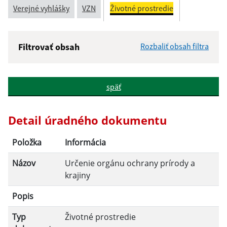
Verejné vyhlášky
VZN
Životné prostredie
Filtrovať obsah
Rozbaliť obsah filtra
Názov:
späť
Popis:
Detail úradného dokumentu
Dátum zverejnenia od:
Položka
Informácia
Názov
Určenie orgánu ochrany prírody a
Dátum zverejnenia do:
krajiny
Popis
Filtrovať
Reset
Typ
Životné prostredie