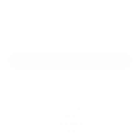
Príloha:
Príloha
*
povinné položky
*
Oboznámil som sa so
spracúvaním osobných údajov
Google reCaptcha Response
Odoslať správu
Rýchle odkazy
O obci
História
Školstvo
Kultúra
Fotogaléria
Kontakty