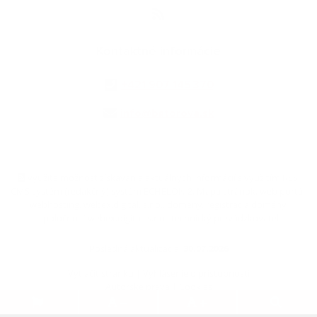
Kontaktné informácie
+421 907 145 370
info@batorova.sk
využite možnosť získavania aktuálnych informácií s využitím RSS
,
CMS systém (redakčný) systém ECHELON 2,
Mapa stránok
,
web portál
,
webhosting
,
webex.digital, s.r.o.
,
domény
,
registrácia domény
,
spoločnosť webex.digital, s.r.o.
,
technický prevádzkovateľ
Posledná aktualizácia:
30.07.2026
Vytlačiť stránku
|
Vyhlásenie o prístupnosti
Autorské práva
|
Cookies
.
.
.
.
.
.