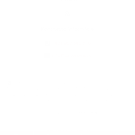
Kontaktné informácie
+421 907 145 370
info@batorova.sk
využite možnosť získavania aktuálnych informácií s využitím RSS
,
CMS systém (redakčný) systém ECHELON 2,
Mapa stránok
,
web portál
,
webhosting
,
webex.digital, s.r.o.
,
domény
,
registrácia domény
,
spoločnosť webex.digital, s.r.o.
,
technický prevádzkovateľ
Posledná aktualizácia:
30.07.2026
Vytlačiť stránku
|
Vyhlásenie o prístupnosti
Autorské práva
|
Cookies