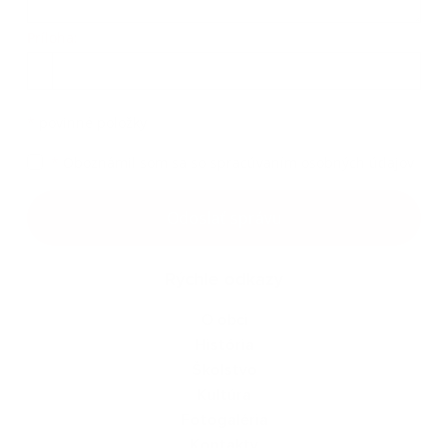
Príloha:
Príloha
*
povinné položky
*
Oboznámil som sa so
spracúvaním osobných údajov
Google reCaptcha Response
Odoslať správu
Rýchle odkazy
O obci
História
Školstvo
Kultúra
Fotogaléria
Kontakty