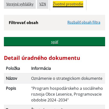
Verejné vyhlášky
VZN
Životné prostredie
Filtrovať obsah
Rozbaliť obsah filtra
Názov:
späť
Popis:
Detail úradného dokumentu
Dátum zverejnenia od:
Položka
Informácia
Názov
Oznámenie o strategickom dokumente
Dátum zverejnenia do:
Popis
"Program hospodárskeho a sociálneho
rozvoja Obce Lesenice, Programovacie
obdobie 2024 -2034"
Filtrovať
Reset