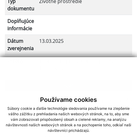
Typ
Životné prostredie
dokumentu
Doplňujúce
informácie
Dátum
13.03.2025
zverejnenia
Prílohy
informacia_pre_verejnost.pdf
(PDF,
109.50KB )
späť
Používame cookies
Generované portálom
Uradne.sk
Súbory cookie a ďalšie technológie sledovania používame na zlepšenie
vášho zážitku z prehliadania našich webových stránok, na to, aby sme
vám zobrazovali prispôsobený obsah a cielené reklamy, na analýzu
návštevnosti našich webových stránok a na pochopenie toho, odkiaľ naši
návštevníci prichádzajú.