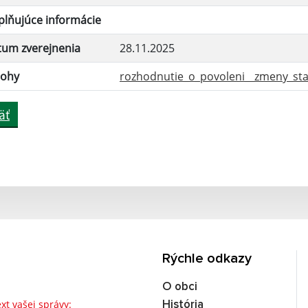
lňujúce informácie
tum zverejnenia
28.11.2025
lohy
rozhodnutie_o_povoleni__zmeny_stav
äť
Rýchle odkazy
O obci
Text vašej správy...
xt vašej správy:
História