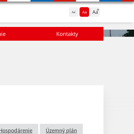
Aa
Aa
Aa
nie
Kontakty
Hospodárenie
Územný plán