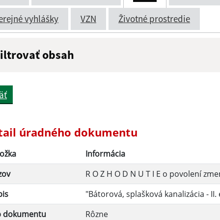
erejné vyhlášky
VZN
Životné prostredie
iltrovať obsah
ázov:
Popis:
äť
átum zverejnenia do:
tail úradného dokumentu
ožka
Informácia
Filtrovať
zov
R O Z H O D N U T I E o povolení zm
pis
"Bátorová, splašková kanalizácia - II.
p dokumentu
Rôzne