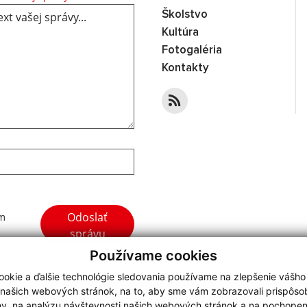
Školstvo
Kultúra
Fotogaléria
Kontakty
Google reCaptcha Response
Odoslať
ím
správu
Používame cookies
okie a ďalšie technológie sledovania používame na zlepšenie vášho
 našich webových stránok, na to, aby sme vám zobrazovali prispôs
my, na analýzu návštevnosti našich webových stránok a na pochopeni