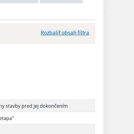
Rozbaliť obsah filtra
Dátum zverejnenia od:
Reset
eny stavby pred jej dokončením
 etapa"