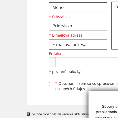
*
Priezvisko:
*
E-mailová adresa:
Príloha:
Príloha
*
povinné položky
*
Oboznámil som sa so
spracúvan
osobných údajov
Súbory co
prehliadania
využite možnosť získavania aktuálnych informácií s
cielené rekla