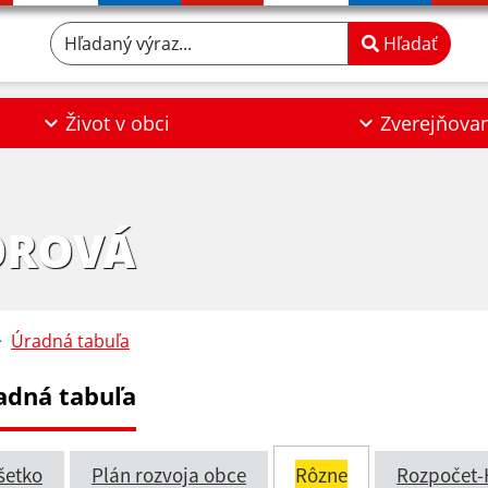
Hľadaný výraz...
Hľadať
Život v obci
Zverejňova
OROVÁ
Úradná tabuľa
adná tabuľa
šetko
Plán rozvoja obce
Rôzne
Rozpočet-