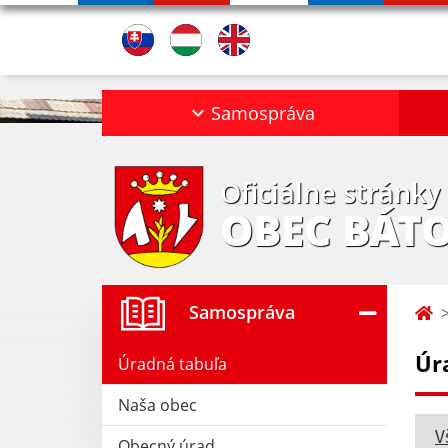
Samospráva
Oficiálne stránky
OBEC BÁT
Samospráva
Úr
Úradná tabuľa
Naša obec
V
Obecný úrad