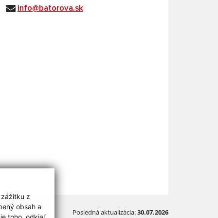
info@batorova.sk
 zážitku z
obený obsah a
Posledná aktualizácia:
30.07.2026
e toho, odkiaľ