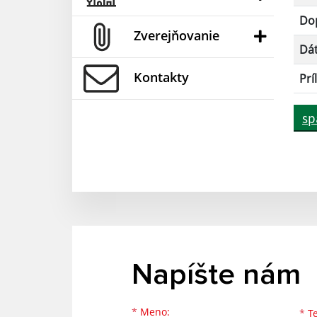
Dop
Zverejňovanie
Dá
Kontakty
Prí
sp
Napíšte nám
Meno
Priezvisko
E-mailová adresa
*
Meno:
*
Te