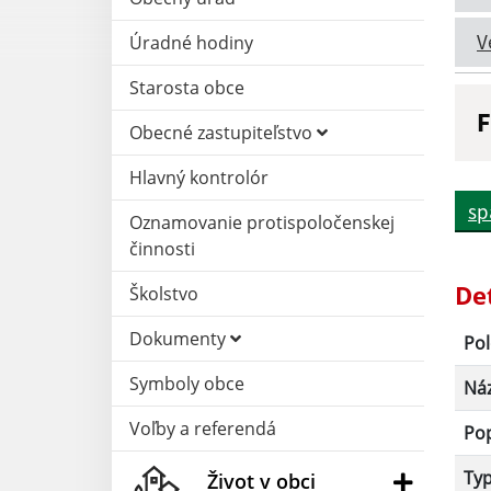
V
Úradné hodiny
Starosta obce
F
Obecné zastupiteľstvo
N
Hlavný kontrolór
sp
Oznamovanie protispoločenskej
D
činnosti
De
Školstvo
Dokumenty
Pol
Symboly obce
Ná
Voľby a referendá
Po
Ty
Život v obci