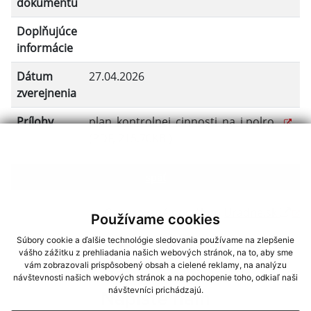
dokumentu
Doplňujúce
informácie
Dátum
27.04.2026
zverejnenia
Prílohy
plan_kontrolnej_cinnosti_na_i.polro...
(PDF, 215.70KB )
späť
Generované portálom
Uradne.sk
Používame cookies
Súbory cookie a ďalšie technológie sledovania používame na zlepšenie
vášho zážitku z prehliadania našich webových stránok, na to, aby sme
vám zobrazovali prispôsobený obsah a cielené reklamy, na analýzu
návštevnosti našich webových stránok a na pochopenie toho, odkiaľ naši
návštevníci prichádzajú.
Napíšte nám