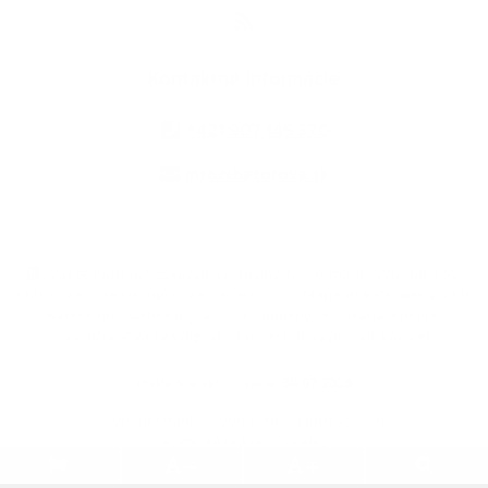
Kontaktné informácie
+421 907 145 370
info@batorova.sk
využite možnosť získavania aktuálnych informácií s využitím RSS
,
CMS systém (redakčný) systém ECHELON 2,
Mapa stránok
,
web portál
,
webhosting
,
webex.digital, s.r.o.
,
domény
,
registrácia domény
,
spoločnosť webex.digital, s.r.o.
,
technický prevádzkovateľ
Posledná aktualizácia:
30.07.2026
Vytlačiť stránku
|
Vyhlásenie o prístupnosti
Autorské práva
|
Cookies
.
.
.
.
.
.