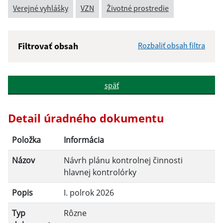
Verejné vyhlášky
VZN
Životné prostredie
Filtrovať obsah
Rozbaliť obsah filtra
Názov:
späť
Popis:
Detail úradného dokumentu
Dátum zverejnenia od:
Položka
Informácia
Názov
Návrh plánu kontrolnej činnosti
Dátum zverejnenia do:
hlavnej kontrolórky
Popis
I. polrok 2026
Filtrovať
Reset
Typ
Rôzne