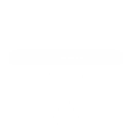
Príloha:
Príloha
*
povinné položky
*
Oboznámil som sa so
spracúvaním osobných údajov
Google reCaptcha Response
Odoslať správu
Rýchle odkazy
O obci
História
Školstvo
Kultúra
Fotogaléria
Kontakty