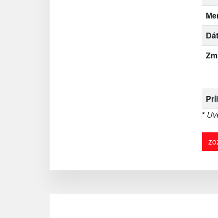
Me
Dát
Zm
Prí
*
Uve
zo