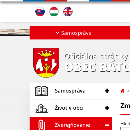
Samospráva
Oficiálne stránky
OBEC BÁT
Samospráva
Zm
Život v obci
Hľad
Zverejňovanie