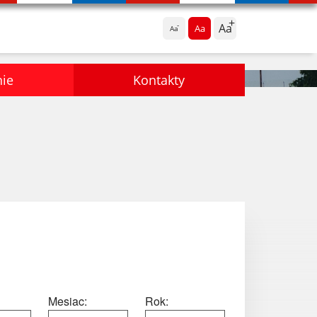
Aa
Aa
Aa
nie
Kontakty
Mesiac:
Rok: