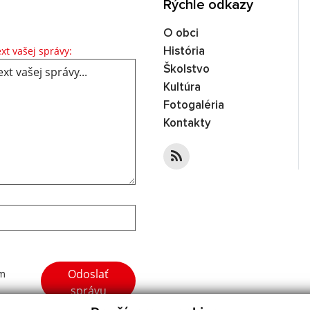
Rýchle odkazy
O obci
Text vašej správy...
xt vašej správy:
História
Školstvo
Kultúra
Fotogaléria
Kontakty
Google reCaptcha Response
Odoslať
ím
správu