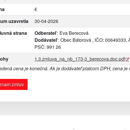
na
€
um uzavretia
30-04-2026
luvná strana
Odberateľ
: Eva Berecová
Dodávateľ
: Obec Bátorová , IČO: 00649333, A
PSČ: 991 26
lohy
1.3.zmluva_na_nb_173-3_berecova.doc.pdf
dená cena je konečná. Ak je dodávateľ platcom DPH, cena je
znam zmlúv