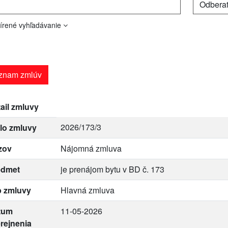
írené vyhľadávanie
znam zmlúv
ail zmluvy
2026/173/3
lo zmluvy
zov
Nájomná zmluva
edmet
je prenájom bytu v BD č. 173
p zmluvy
Hlavná zmluva
tum
11-05-2026
rejnenia