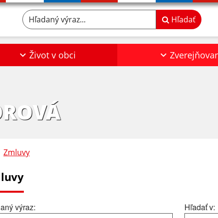
Hľadaný výraz...
Hľadať
Život v obci
Zverejňova
OROVÁ
Zmluvy
luvy
aný výraz:
Hľadať v: