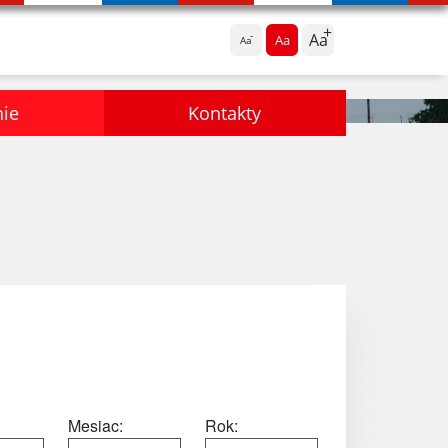
Aa
Aa
Aa
nie
Kontakty
Mesiac:
Rok: