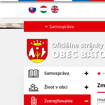
Samospráva
Oficiálne stránky
OBEC BÁT
Samospráva
Zm
Život v obci
Hľad
Zverejňovanie