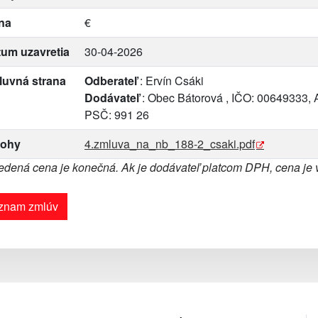
na
€
um uzavretia
30-04-2026
luvná strana
Odberateľ
: Ervín Csáki
Dodávateľ
: Obec Bátorová , IČO: 00649333, A
PSČ: 991 26
lohy
4.zmluva_na_nb_188-2_csaki.pdf
dená cena je konečná. Ak je dodávateľ platcom DPH, cena je
znam zmlúv