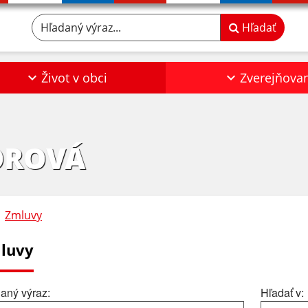
Hľadaný výraz...
Hľadať
Život v obci
Zverejňova
OROVÁ
Zmluvy
luvy
aný výraz:
Hľadať v: