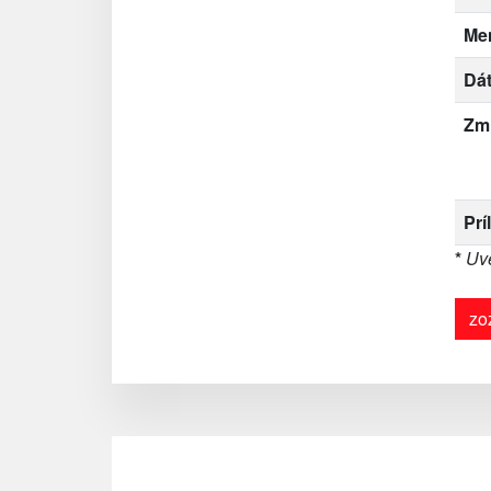
Me
Dát
Zm
Prí
*
Uve
zo