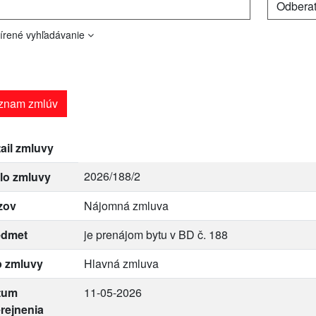
írené vyhľadávanie
znam zmlúv
ail zmluvy
2026/188/2
lo zmluvy
zov
Nájomná zmluva
edmet
je prenájom bytu v BD č. 188
p zmluvy
Hlavná zmluva
tum
11-05-2026
rejnenia