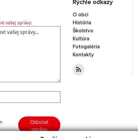
Rýchle odkazy
O obci
Text vašej správy...
xt vašej správy:
História
Školstvo
Kultúra
Fotogaléria
Kontakty
Google reCaptcha Response
Odoslať
ím
správu