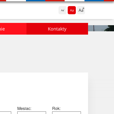
Aa
Aa
Aa
nie
Kontakty
Mesiac:
Rok: