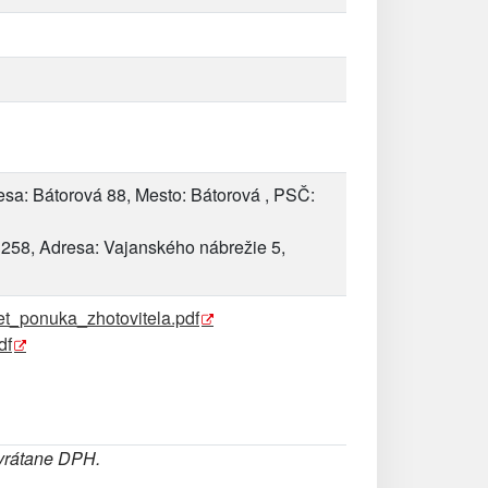
sa: Bátorová 88, Mesto: Bátorová , PSČ:
3258, Adresa: Vajanského nábrežie 5,
t_ponuka_zhotovitela.pdf
df
 vrátane DPH.