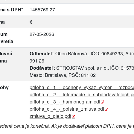
ma s DPH*
1455769.27
na
€
tum
27-05-2026
vretia
luvná
Odberateľ
: Obec Bátorová , IČO: 00649333, Adre
ana
991 26
Dodávateľ
: STROJSTAV spol. s r. o., IČO: 3157
Mesto: Bratislava, PSČ: 811 02
lohy
priloha_c._1_-_oceneny_vykaz_vymer_-_rozpoce
priloha_c._2_-_informacie_o_subdodavateloch.p
priloha_c._3_-_harmonogram.pdf
priloha_c._4_-_poistna_zmluva.pdf
zmluva_o_dielo.pdf
dená cena je konečná. Ak je dodávateľ platcom DPH, cena je