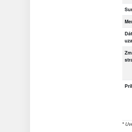
Su
Me
Dá
uza
Zm
str
Prí
*
Uve