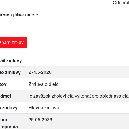
írené vyhľadávanie
znam zmlúv
ail zmluvy
27/05/2026
lo zmluvy
zov
Zmluva o dielo
edmet
je záväzok zhotoviteľa vykonať pre objednávateľ
p zmluvy
Hlavná zmluva
tum
29-05-2026
rejnenia