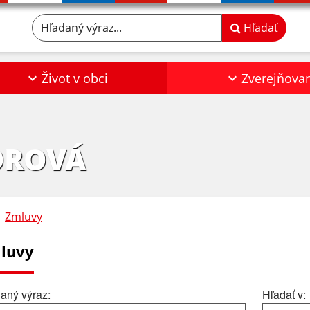
Hľadaný výraz...
Hľadať
Život v obci
Zverejňova
OROVÁ
Zmluvy
luvy
aný výraz:
Hľadať v: