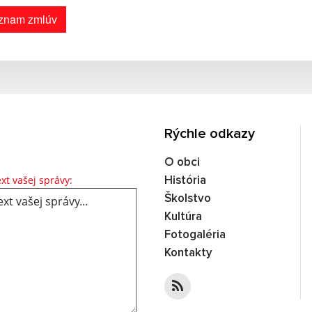
znam zmlúv
Rýchle odkazy
O obci
Text vašej správy...
xt vašej správy:
História
Školstvo
Kultúra
Fotogaléria
Kontakty