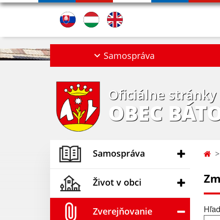
Samospráva
Oficiálne stránky
OBEC BÁT
Samospráva
Zm
Život v obci
Hľad
Zverejňovanie