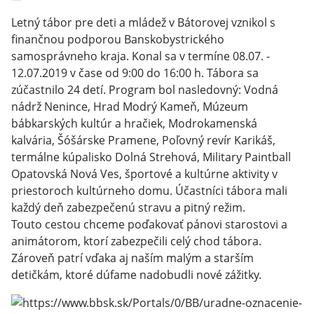
Letný tábor pre deti a mládež v Bátorovej vznikol s
finančnou podporou Banskobystrického
samosprávneho kraja. Konal sa v termíne 08.07. -
12.07.2019 v čase od 9:00 do 16:00 h. Tábora sa
zúčastnilo 24 detí. Program bol nasledovný: Vodná
nádrž Nenince, Hrad Modrý Kameň, Múzeum
bábkarských kultúr a hračiek, Modrokamenská
kalvária, Šóšárske Pramene, Poľovný revír Karikáš,
termálne kúpalisko Dolná Strehová, Military Paintball
Opatovská Nová Ves, športové a kultúrne aktivity v
priestoroch kultúrneho domu. Účastníci tábora mali
každý deň zabezpečenú stravu a pitný režim.
Touto cestou chceme poďakovať pánovi starostovi a
animátorom, ktorí zabezpečili celý chod tábora.
Zároveň patrí vďaka aj naším malým a starším
detičkám, ktoré dúfame nadobudli nové zážitky.