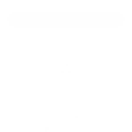
*
Megismerkedtem a
személyes adatok feldolgozásával
Google reCaptcha Response
Üzenet küldése
Gyors linkek
A mi falunk
A település történelme
Iskolaügy
Kultúra
Képgaléria
Elérhetőségek
Elérhetőségek
+421 907 145 370