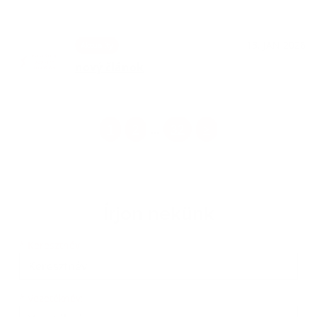
13. JAN 2026
Aktuality
nový článok
1
2
32
>
...
Írjon nekünk
Keresztnév
Vezetéknév
E-mail cím
*
Keresztnév:
*
Vezetéknév: