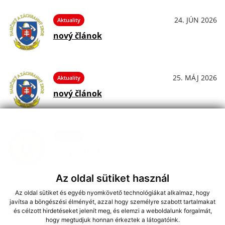
24. JÚN 2026
Aktuality
nový článok
25. MÁJ 2026
Aktuality
nový článok
11. MÁJ 2026
Aktuality
nový článok
Az oldal sütiket használ
27. APR 2026
Az oldal sütiket és egyéb nyomkövető technológiákat alkalmaz, hogy
Aktuality
javítsa a böngészési élményét, azzal hogy személyre szabott tartalmakat
nový článok
és célzott hirdetéseket jelenít meg, és elemzi a weboldalunk forgalmát,
hogy megtudjuk honnan érkeztek a látogatóink.