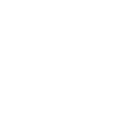
*
E-mail cím:
Üzenetének szövege...
*
Üzenetének szövege:
Melléklet:
Melléklet
*
kötelező elemek