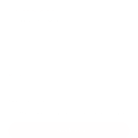
Üzenetének szövege...
*
Üzenetének szövege:
Melléklet:
Melléklet
*
kötelező elemek
*
Megismerkedtem a
személyes adatok feldolgozásával
Google reCaptcha Response
Üzenet küldése