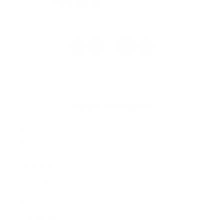
nový článok
1
2
32
>
...
Írjon nekünk
Keresztnév
Vezetéknév
E-mail cím
*
Keresztnév:
*
Vezetéknév:
*
E-mail cím: