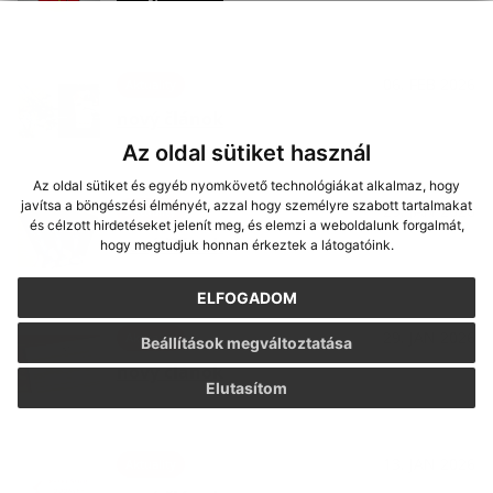
06. FEB 2026
Aktuality
nový článok
Az oldal sütiket használ
Az oldal sütiket és egyéb nyomkövető technológiákat alkalmaz, hogy
javítsa a böngészési élményét, azzal hogy személyre szabott tartalmakat
29. JAN 2026
Aktuality
és célzott hirdetéseket jelenít meg, és elemzi a weboldalunk forgalmát,
nový článok
hogy megtudjuk honnan érkeztek a látogatóink.
ELFOGADOM
29. JAN 2026
Aktuality
Beállítások megváltoztatása
nový článok
Elutasítom
13. JAN 2026
Aktuality