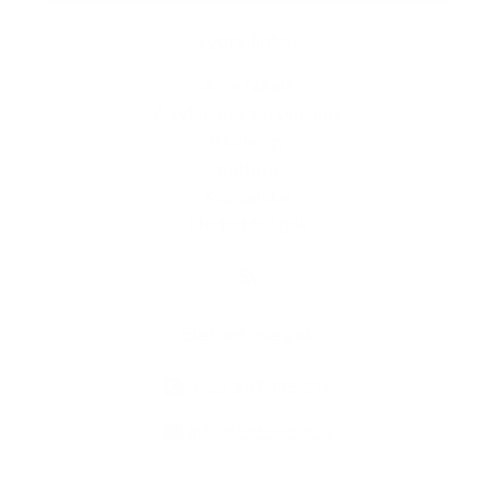
Gyors linkek
A mi falunk
A település történelme
Iskolaügy
Kultúra
Képgaléria
Elérhetőségek
Elérhetőségek
+421 907 145 370
info@batorova.sk