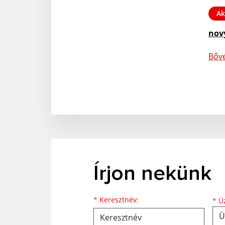
Ak
nov
Bőv
Írjon nekünk
Keresztnév
Vezetéknév
E-mail cím
*
Keresztnév:
*
Üz