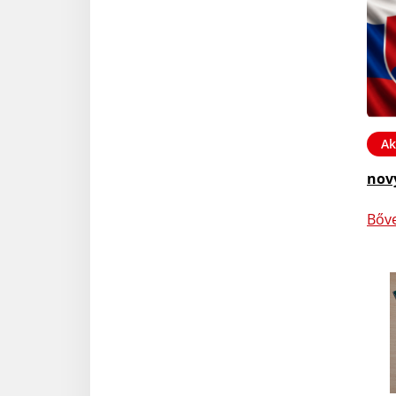
Ak
nov
Bőv