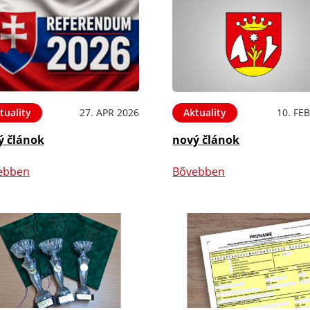
tuality
27. APR 2026
Aktuality
10. FE
ý článok
nový článok
ebben
Bővebben