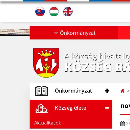
Önkormányzat
A község hivatal
KÖZSÉG B
Önkormányzat
no
Község élete
Aktualitások
29