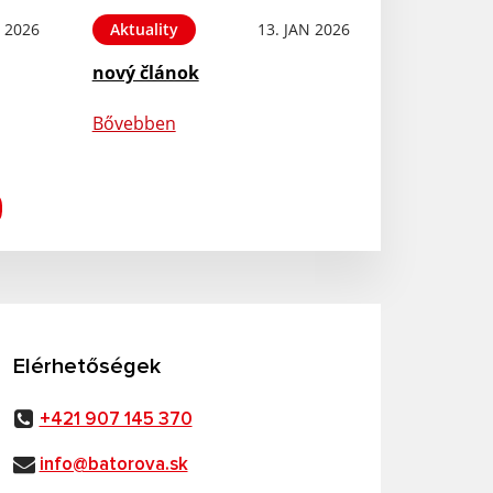
N 2026
Aktuality
13. JAN 2026
nový článok
Bővebben
Elérhetőségek
+421 907 145 370
info@batorova.sk