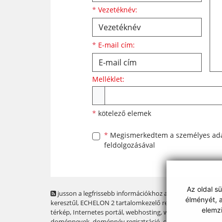
*
Vezetéknév:
*
E-mail cím:
Melléklet:
Melléklet
*
kötelező elemek
*
Megismerkedtem a
személyes ad
feldolgozásával
Az oldal s
jusson a legfrissebb információkhoz az RSS csatornánk
élményét, a
keresztűl
, ECHELON 2 tartalomkezelő rendszer,
Honlap
elemz
térkép
,
Internetes portál
,
webhosting
,
webex.digital, s.r.o.
,
doménnevek
,
doménnév regisztráció
,
cég webex.digital,