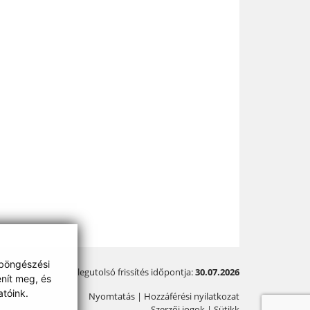
 böngészési
A legutolsó frissítés időpontja:
30.07.2026
enít meg, és
tóink.
Nyomtatás
|
Hozzáférési nyilatkozat
Szerzői jogok
|
Sütikk