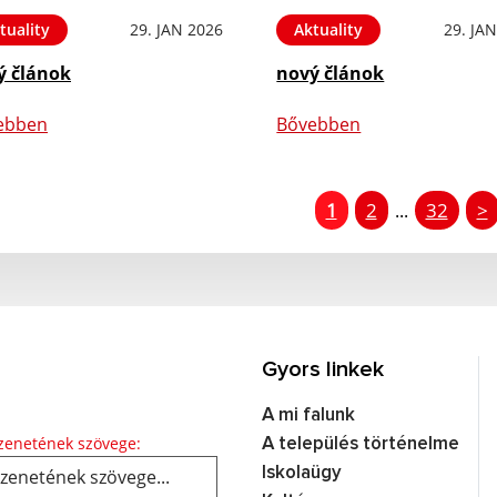
tuality
29. JAN 2026
Aktuality
29. JA
ý článok
nový článok
ebben
Bővebben
1
2
32
>
...
Gyors linkek
A mi falunk
Üzenetének szövege...
enetének szövege:
A település történelme
Iskolaügy