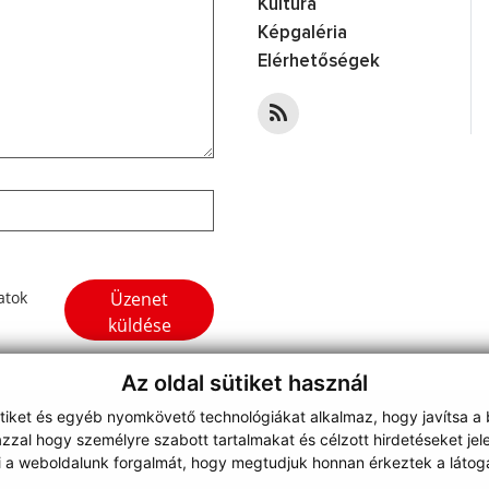
Kultúra
Képgaléria
Elérhetőségek
Google reCaptcha Response
Üzenet
atok
küldése
Az oldal sütiket használ
ütiket és egyéb nyomkövető technológiákat alkalmaz, hogy javítsa a
on
zzal hogy személyre szabott tartalmakat és célzott hirdetéseket jel
webdesign
|
i a weboldalunk forgalmát, hogy megtudjuk honnan érkeztek a látoga