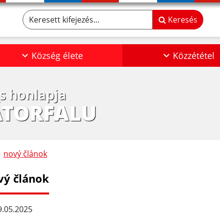
Keresett kifejezés...
Keresés
Község élete
Közzététel
os honlapja
ÁTORFALU
nový článok
vý článok
.05.2025