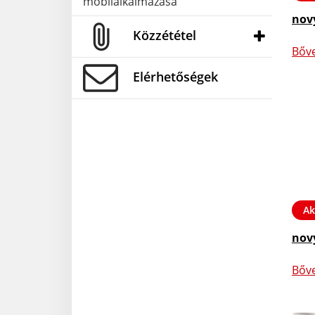
mobilalkalmazása
nov
Közzététel
Bőv
Elérhetőségek
Ak
nov
Bőv