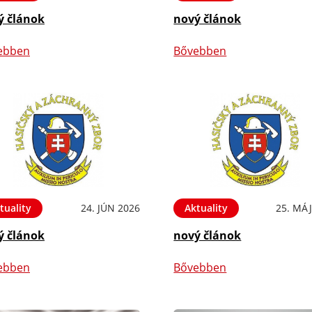
ý článok
nový článok
ebben
Bővebben
tuality
24. JÚN 2026
Aktuality
25. MÁJ
ý článok
nový článok
ebben
Bővebben