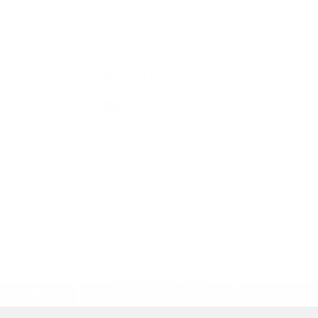
Elérhetőségek
+421 907 145 370
info@batorova.sk
jusson a legfrissebb információkhoz az RSS csatornánkon keresztűl
,
ECHELON 2 tartalomkezelő rendszer,
Honlap térkép
,
Internetes portál
,
webhosting
,
webex.digital, s.r.o.
,
doménnevek
,
doménnév regisztráció
,
cég webex.digital, s.r.o.
,
műszaki üzemeltető
A legutolsó frissítés időpontja:
30.07.2026
Nyomtatás
|
Hozzáférési nyilatkozat
Szerzői jogok
|
Sütikk
.
.
.
.
.
.