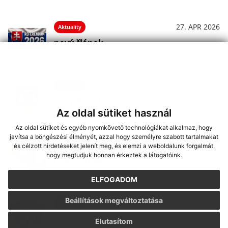
27. APR 2026
Aktuality
nový článok
10. FEB 2026
Aktuality
nový článok
Az oldal sütiket használ
Az oldal sütiket és egyéb nyomkövető technológiákat alkalmaz, hogy
javítsa a böngészési élményét, azzal hogy személyre szabott tartalmakat
06. FEB 2026
Aktuality
és célzott hirdetéseket jelenít meg, és elemzi a weboldalunk forgalmát,
hogy megtudjuk honnan érkeztek a látogatóink.
nový článok
ELFOGADOM
Beállítások megváltoztatása
29. JAN 2026
Aktuality
nový článok
Elutasítom