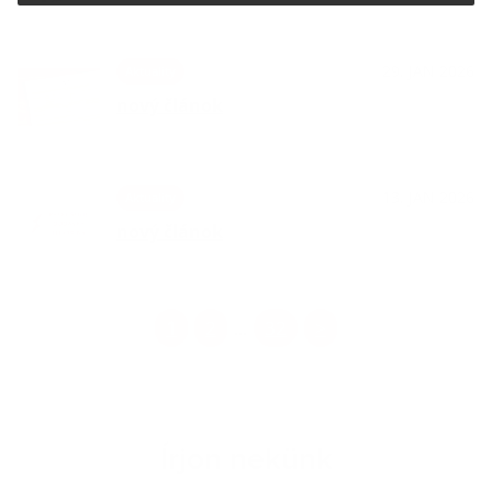
29. JAN 2026
Aktuality
nový článok
13. JAN 2026
Aktuality
nový článok
1
2
32
>
...
Írjon nekünk