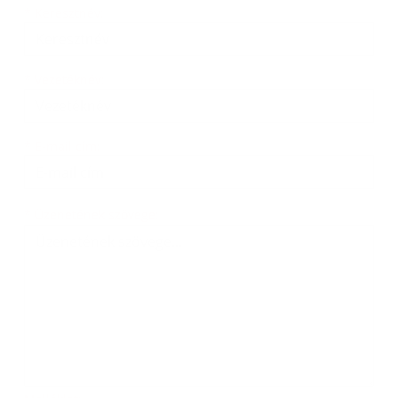
Keresztnév
Vezetéknév
E-mail cím
*
Keresztnév:
*
Vezetéknév:
*
E-mail cím:
Üzenetének szövege...
*
Üzenetének szövege: