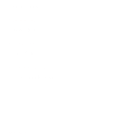
*
Vezetéknév:
*
E-mail cím:
Üzenetének szövege...
*
Üzenetének szövege:
Melléklet: