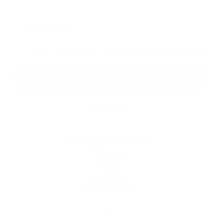
Melléklet
*
kötelező elemek
*
Megismerkedtem a
személyes adatok feldolgozásával
Google reCaptcha Response
Üzenet küldése
Gyors linkek
A mi falunk
A település történelme
Iskolaügy
Kultúra
Képgaléria
Elérhetőségek