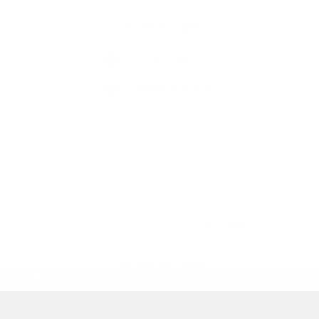
Elérhetőségek
+421 907 145 370
info@batorova.sk
jusson a legfrissebb információkhoz az RSS csatornánkon keresztűl
,
ECHELON 2 tartalomkezelő rendszer,
Honlap térkép
,
Internetes portál
,
webhosting
,
webex.digital, s.r.o.
,
doménnevek
,
doménnév regisztráció
,
cég webex.digital, s.r.o.
,
műszaki üzemeltető
A legutolsó frissítés időpontja:
30.07.2026
Nyomtatás
|
Hozzáférési nyilatkozat
Szerzői jogok
|
Sütikk
.
.
.
.
.
.
webdesign
|