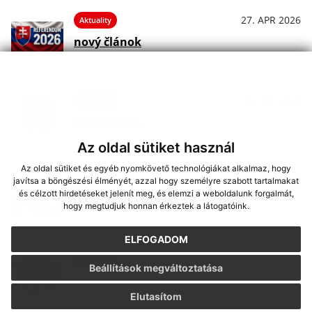
27. APR 2026
Aktuality
nový článok
10. FEB 2026
Aktuality
nový článok
Az oldal sütiket használ
Az oldal sütiket és egyéb nyomkövető technológiákat alkalmaz, hogy
06. FEB 2026
Aktuality
javítsa a böngészési élményét, azzal hogy személyre szabott tartalmakat
és célzott hirdetéseket jelenít meg, és elemzi a weboldalunk forgalmát,
nový článok
hogy megtudjuk honnan érkeztek a látogatóink.
ELFOGADOM
29. JAN 2026
Aktuality
Beállítások megváltoztatása
nový článok
Elutasítom