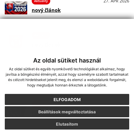
27. APR 2026
Aktuality
nový článok
10. FEB 2026
Aktuality
nový článok
Az oldal sütiket használ
06. FEB 2026
Az oldal sütiket és egyéb nyomkövető technológiákat alkalmaz, hogy
Aktuality
javítsa a böngészési élményét, azzal hogy személyre szabott tartalmakat
nový článok
és célzott hirdetéseket jelenít meg, és elemzi a weboldalunk forgalmát,
hogy megtudjuk honnan érkeztek a látogatóink.
ELFOGADOM
29. JAN 2026
Aktuality
Beállítások megváltoztatása
nový článok
Elutasítom