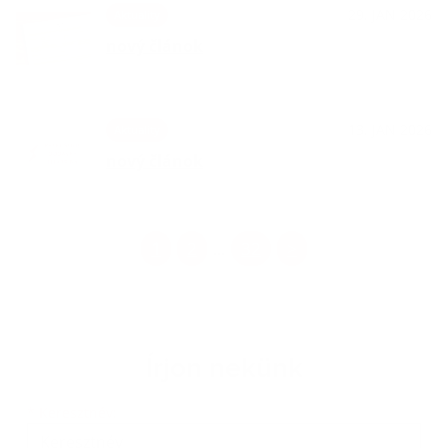
29. JAN 2026
Aktuality
nový článok
13. JAN 2026
Aktuality
nový článok
1
2
32
>
...
Írjon nekünk
Keresztnév
Vezetéknév
E-mail cím
*
Keresztnév: