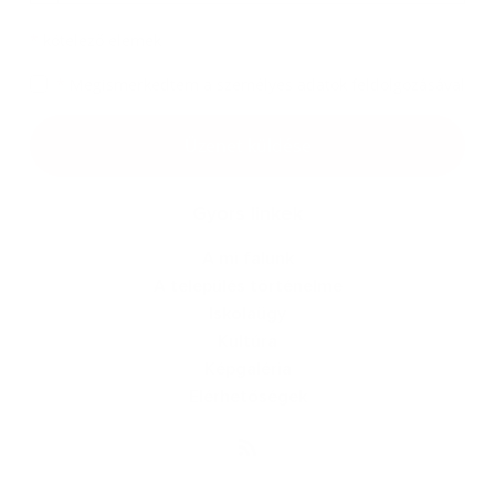
*
kötelező elemek
*
Megismerkedtem a
személyes adatok feldolgozásával
Google reCaptcha Response
Üzenet küldése
Gyors linkek
A mi falunk
A település történelme
Iskolaügy
Kultúra
Képgaléria
Elérhetőségek