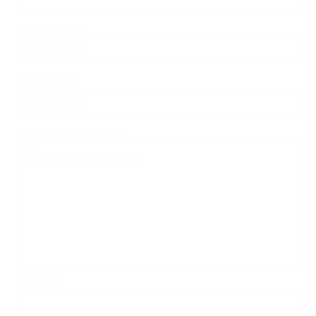
*
Vezetéknév:
*
E-mail cím:
Üzenetének szövege...
*
Üzenetének szövege:
Melléklet:
Melléklet