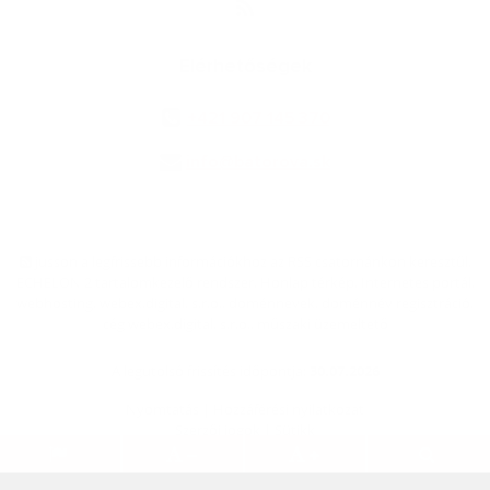
Elérhetőségek
+421 907 145 370
info@batorova.sk
jusson a legfrissebb információkhoz az RSS csatornánkon keresztűl
,
ECHELON 2 tartalomkezelő rendszer,
Honlap térkép
,
Internetes portál
,
webhosting
,
webex.digital, s.r.o.
,
doménnevek
,
doménnév regisztráció
,
cég webex.digital, s.r.o.
,
műszaki üzemeltető
A legutolsó frissítés időpontja:
30.07.2026
Nyomtatás
|
Hozzáférési nyilatkozat
Szerzői jogok
|
Sütikk
.
.
.
.
.
.