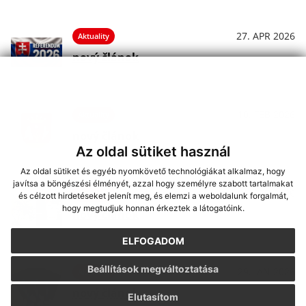
27. APR 2026
Aktuality
nový článok
10. FEB 2026
Aktuality
nový článok
Az oldal sütiket használ
Az oldal sütiket és egyéb nyomkövető technológiákat alkalmaz, hogy
javítsa a böngészési élményét, azzal hogy személyre szabott tartalmakat
06. FEB 2026
Aktuality
és célzott hirdetéseket jelenít meg, és elemzi a weboldalunk forgalmát,
hogy megtudjuk honnan érkeztek a látogatóink.
nový článok
ELFOGADOM
Beállítások megváltoztatása
29. JAN 2026
Aktuality
nový článok
Elutasítom