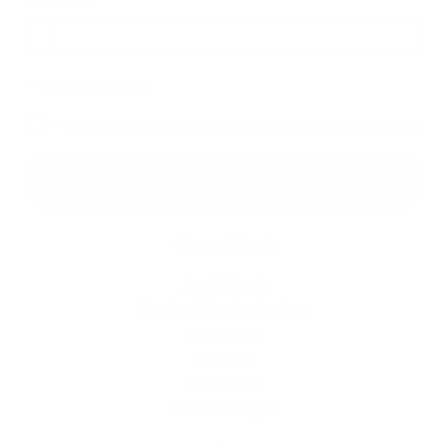
Melléklet:
Melléklet
*
kötelező elemek
*
Megismerkedtem a
személyes adatok feldolgozásával
Google reCaptcha Response
Üzenet küldése
Gyors linkek
A mi falunk
A település történelme
Iskolaügy
Kultúra
Képgaléria
Elérhetőségek