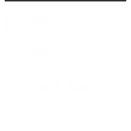
29. JAN 2026
Aktuality
nový článok
13. JAN 2026
Aktuality
nový článok
1
2
32
>
...
Írjon nekünk