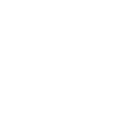
Keresztnév
Vezetéknév
E-mail cím
*
Keresztnév:
*
Vezetéknév:
*
E-mail cím:
Üzenetének szövege...
*
Üzenetének szövege: