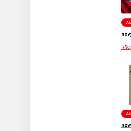
Ak
nov
Bőv
Ak
nov