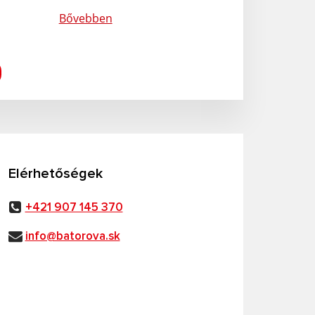
Bővebben
Elérhetőségek
+421 907 145 370
info@batorova.sk