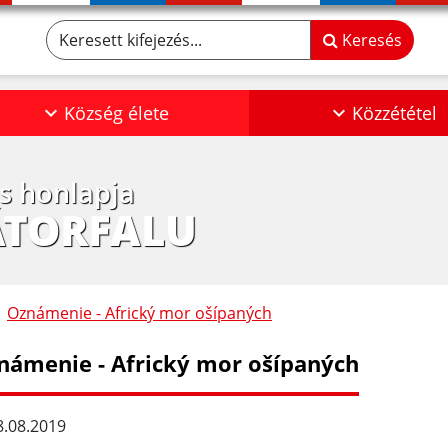
Keresett kifejezés...
Keresés
Község élete
Közzététel
os honlapja
ÁTORFALU
Oznámenie - Africký mor ošípaných
námenie - Africký mor ošípaných
.08.2019