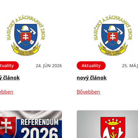
tuality
24. JÚN 2026
Aktuality
25. MÁJ
ý článok
nový článok
ebben
Bővebben