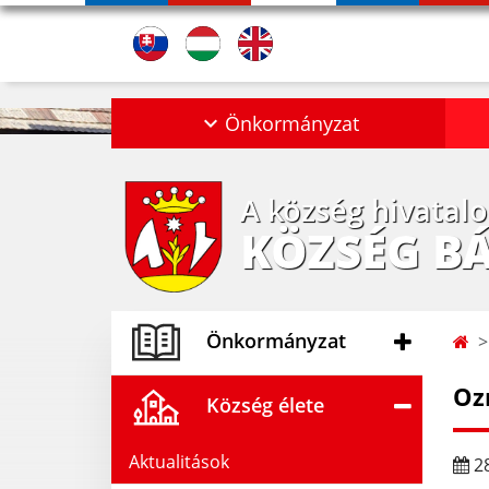
Önkormányzat
A község hivatal
KÖZSÉG B
Önkormányzat
Oz
Község élete
Aktualitások
28