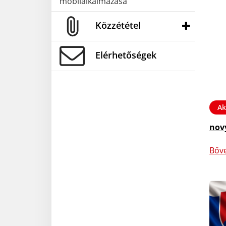
mobilalkalmazása
Közzététel
Elérhetőségek
Ak
nov
Bőv