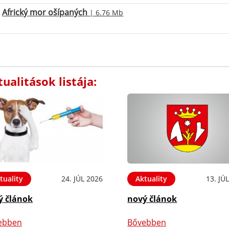
Africký mor ošípaných
| 6.76 Mb
ualitások listája:
tuality
24. JÚL 2026
Aktuality
13. JÚ
ý článok
nový článok
ebben
Bővebben