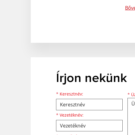
Bőv
Írjon nekünk
Keresztnév
Vezetéknév
E-mail cím
*
Keresztnév:
*
Üz
*
Vezetéknév: