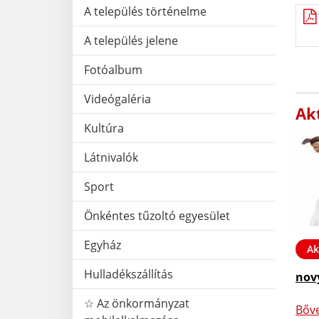
A település történelme
A település jelene
Fotóalbum
Videógaléria
Akt
Kultúra
Látnivalók
Sport
Önkéntes tűzoltó egyesület
Egyház
Ak
Hulladékszállítás
nov
☆ Az önkormányzat
Bőv