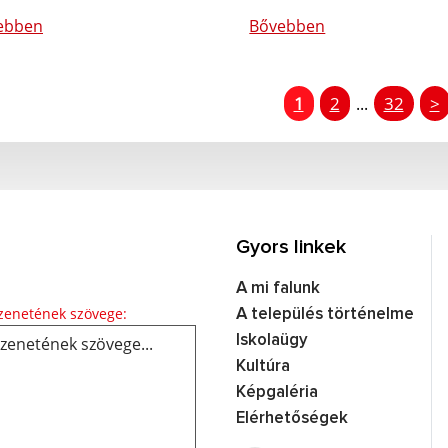
ebben
Bővebben
1
2
32
>
...
Gyors linkek
A mi falunk
Üzenetének szövege...
enetének szövege:
A település történelme
Iskolaügy
Kultúra
Képgaléria
Elérhetőségek