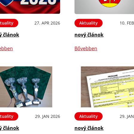
tuality
27. APR 2026
Aktuality
10. FE
ý článok
nový článok
ebben
Bővebben
tuality
29. JAN 2026
Aktuality
29. JA
ý článok
nový článok