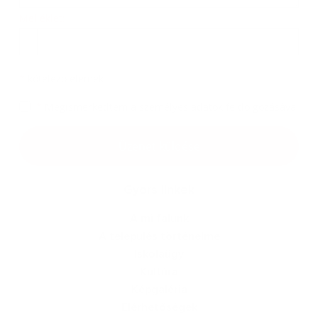
Melléklet:
Melléklet
*
kötelező elemek
*
Megismerkedtem a
személyes adatok feldolgozásával
Google reCaptcha Response
Üzenet küldése
Gyors linkek
A mi falunk
A település történelme
Iskolaügy
Kultúra
Képgaléria
Elérhetőségek