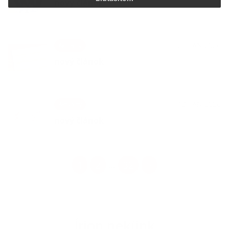
nový článok
29. JAN 2026
Aktuality
nový článok
13. JAN 2026
Aktuality
nový článok
1
2
32
>
...
Írjon nekünk