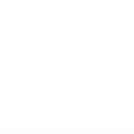
Elérhetőségek
+421 907 145 370
info@batorova.sk
jusson a legfrissebb információkhoz az RSS csatornánkon keresztűl
,
ECHELON 2 tartalomkezelő rendszer,
Honlap térkép
,
Internetes portál
,
webhosting
,
webex.digital, s.r.o.
,
doménnevek
,
doménnév regisztráció
,
cég webex.digital, s.r.o.
,
műszaki üzemeltető
A legutolsó frissítés időpontja:
30.07.2026
Nyomtatás
|
Hozzáférési nyilatkozat
Szerzői jogok
|
Sütikk
.
.
.
.
.
.