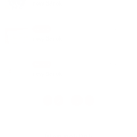
nový článok
29. JAN 2026
Aktuality
nový článok
13. JAN 2026
Aktuality
nový článok
1
2
32
>
...