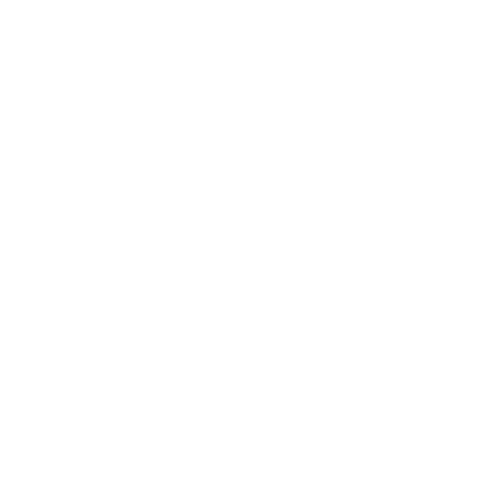
Elérhetőségek
+421 907 145 370
info@batorova.sk
jusson a legfrissebb információkhoz az RSS csatornánkon keresztűl
,
ECHELON 2 tartalomkezelő rendszer,
Honlap térkép
,
Internetes portál
,
webhosting
,
webex.digital, s.r.o.
,
doménnevek
,
doménnév regisztráció
,
cég webex.digital, s.r.o.
,
műszaki üzemeltető
A legutolsó frissítés időpontja:
30.07.2026
Nyomtatás
|
Hozzáférési nyilatkozat
Szerzői jogok
|
Sütikk
.
.
.
.
.
.