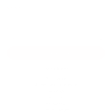
Melléklet:
Melléklet
*
kötelező elemek
*
Megismerkedtem a
személyes adatok feldolgozásával
Google reCaptcha Response
Üzenet küldése
Gyors linkek
A mi falunk
A település történelme
Iskolaügy
Kultúra
Képgaléria
Elérhetőségek