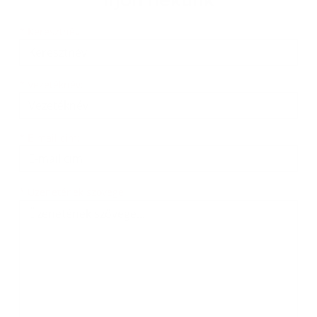
Írjon nekünk
Keresztnév
Vezetéknév
E-mail cím
*
Keresztnév:
*
Vezetéknév:
*
E-mail cím:
Üzenetének szövege...
*
Üzenetének szövege: