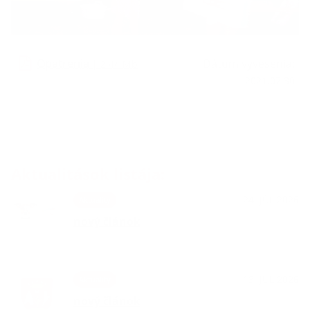
Opatrenia
Dátum vyvesenia:
| 2.44 Mb
2021.07.30
Aktualitások listája:
24. JÚL 2026
Aktuality
nový článok
13. JÚL 2026
Aktuality
nový článok