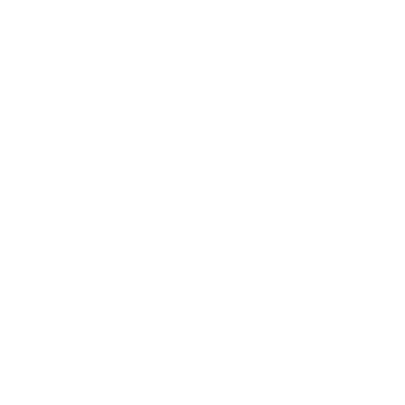
*
Vezetéknév:
*
E-mail cím:
Üzenetének szövege...
*
Üzenetének szövege:
Melléklet:
Melléklet