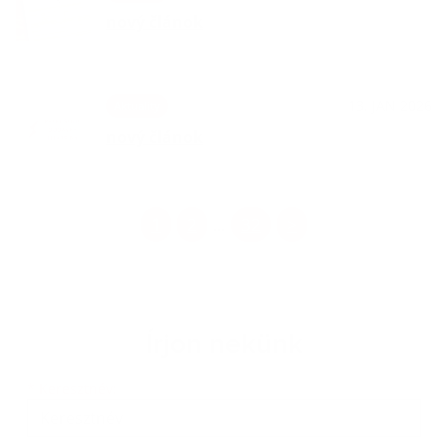
nový článok
13. JAN 2026
Aktuality
nový článok
1
2
32
>
...
Írjon nekünk
Keresztnév
Vezetéknév
E-mail cím
*
Keresztnév: