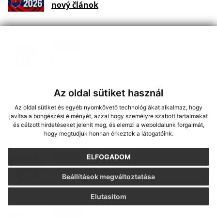
nový článok
10. FEB 2026
Aktuality
nový článok
Az oldal sütiket használ
06. FEB 2026
Aktuality
Az oldal sütiket és egyéb nyomkövető technológiákat alkalmaz, hogy
nový článok
javítsa a böngészési élményét, azzal hogy személyre szabott tartalmakat
és célzott hirdetéseket jelenít meg, és elemzi a weboldalunk forgalmát,
hogy megtudjuk honnan érkeztek a látogatóink.
29. JAN 2026
ELFOGADOM
Aktuality
nový článok
Beállítások megváltoztatása
Elutasítom
29. JAN 2026
Aktuality