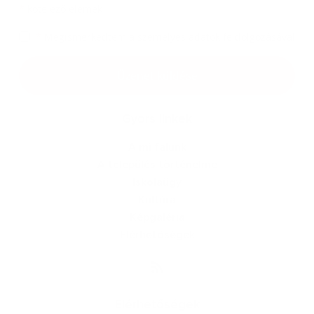
*
kötelező elemek
*
Megismerkedtem a
személyes adatok feldolgozásával
Google reCaptcha Response
Üzenet küldése
Gyors linkek
A mi falunk
A település történelme
Iskolaügy
Kultúra
Képgaléria
Elérhetőségek
Elérhetőségek