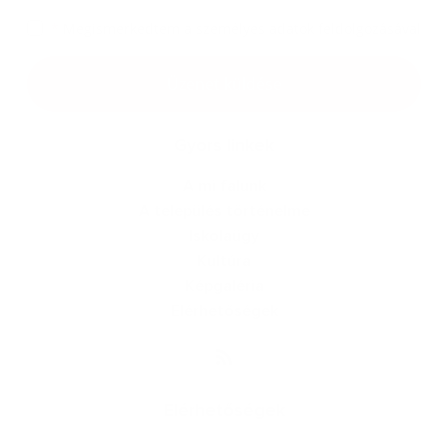
*
Megismerkedtem a
személyes adatok feldolgozásával
Google reCaptcha Response
Üzenet küldése
Gyors linkek
A mi falunk
A település történelme
Iskolaügy
Kultúra
Képgaléria
Elérhetőségek
Elérhetőségek