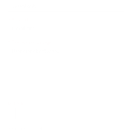
*
E-mail cím:
Üzenetének szövege...
*
Üzenetének szövege:
Melléklet:
Melléklet
*
kötelező elemek