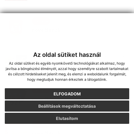
10. FEB 2026
Aktuality
nový článok
Az oldal sütiket használ
06. FEB 2026
Aktuality
Az oldal sütiket és egyéb nyomkövető technológiákat alkalmaz, hogy
nový článok
javítsa a böngészési élményét, azzal hogy személyre szabott tartalmakat
és célzott hirdetéseket jelenít meg, és elemzi a weboldalunk forgalmát,
hogy megtudjuk honnan érkeztek a látogatóink.
29. JAN 2026
Aktuality
ELFOGADOM
nový článok
Beállítások megváltoztatása
Elutasítom
29. JAN 2026
Aktuality
nový článok