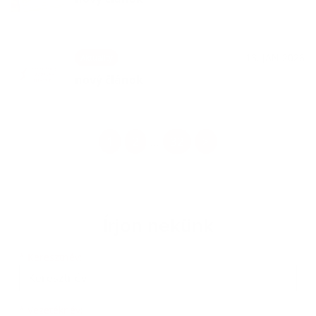
13. JAN 2026
Aktuality
nový článok
1
2
32
>
...
Írjon nekünk
Keresztnév
Vezetéknév
E-mail cím
*
Keresztnév:
*
Vezetéknév: