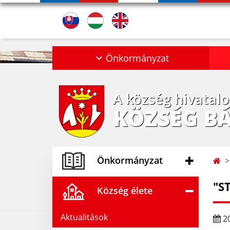
Önkormányzat
A község hivatal
KÖZSÉG B
Önkormányzat
"S
Község élete
Aktualitások
20