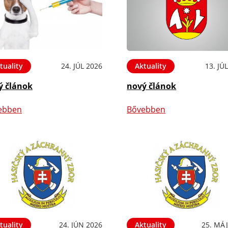
tuality
24. JÚL 2026
Aktuality
13. JÚ
ý článok
nový článok
ebben
Bővebben
tuality
24. JÚN 2026
Aktuality
25. MÁJ