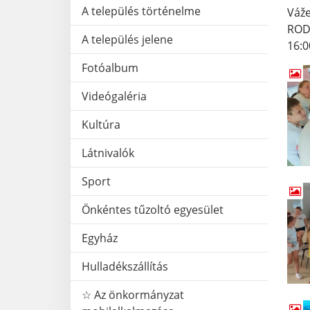
A település történelme
Váže
RODÁ
A település jelene
16:0
Fotóalbum
Videógaléria
Kultúra
Látnivalók
Sport
Önkéntes tűzoltó egyesület
Egyház
Hulladékszállítás
☆ Az önkormányzat