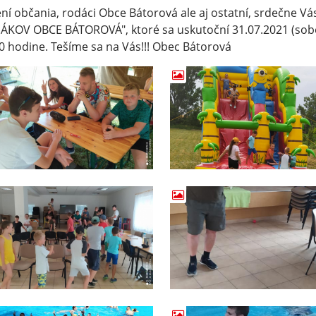
ní občania, rodáci Obce Bátorová ale aj ostatní, srdečne 
KOV OBCE BÁTOROVÁ", ktoré sa uskutoční 31.07.2021 (sobo
0 hodine. Tešíme sa na Vás!!! Obec Bátorová