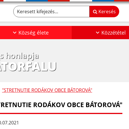
Keresett kifejezés...
Keresés
Község élete
Közzététel
os honlapja
ÁTORFALU
"STRETNUTIE RODÁKOV OBCE BÁTOROVÁ"
TRETNUTIE RODÁKOV OBCE BÁTOROVÁ"
.07.2021