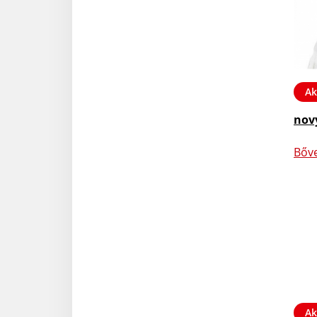
Ak
nov
Bőv
Ak