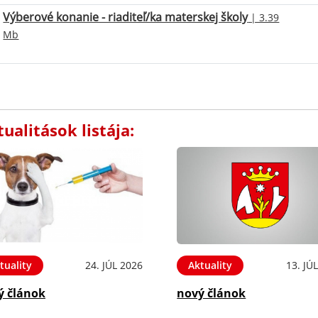
Výberové konanie - riaditeľ/ka materskej školy
| 3.39
Mb
ualitások listája:
tuality
24. JÚL 2026
Aktuality
13. JÚ
ý článok
nový článok