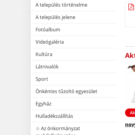
A település történelme
A település jelene
Fotóalbum
Videógaléria
Akt
Kultúra
Látnivalók
Sport
Önkéntes tűzoltó egyesület
Egyház
Ak
Hulladékszállítás
nov
☆ Az önkormányzat