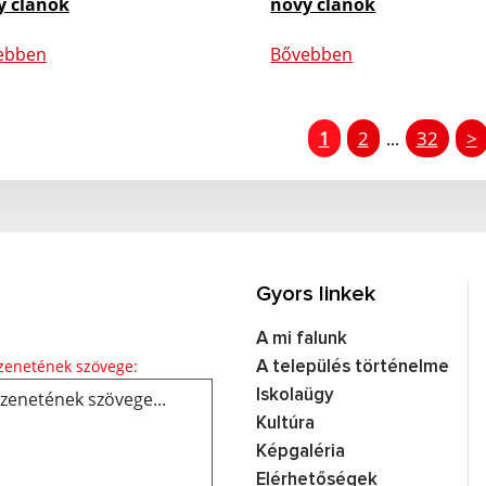
ý článok
nový článok
ebben
Bővebben
1
2
32
>
...
Gyors linkek
A mi falunk
Üzenetének szövege...
enetének szövege:
A település történelme
Iskolaügy
Kultúra
Képgaléria
Elérhetőségek