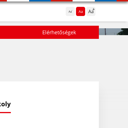
Aa
Aa
Aa
Elérhetőségek
koly