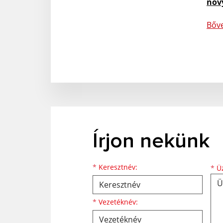
nov
Bőv
Írjon nekünk
Keresztnév
Vezetéknév
E-mail cím
*
Keresztnév:
*
Üz
*
Vezetéknév: