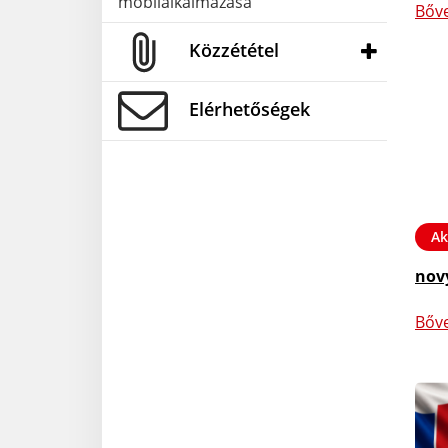
mobilalkalmazása
Bőv
Közzététel
Elérhetőségek
Ak
nov
Bőv