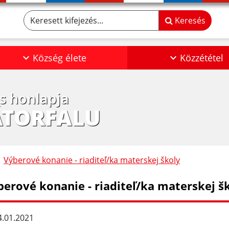
Keresett kifejezés...
Keresés
Község élete
Közzététel
os honlapja
ÁTORFALU
Výberové konanie - riaditeľ/ka materskej školy
berové konanie - riaditeľ/ka materskej š
.01.2021