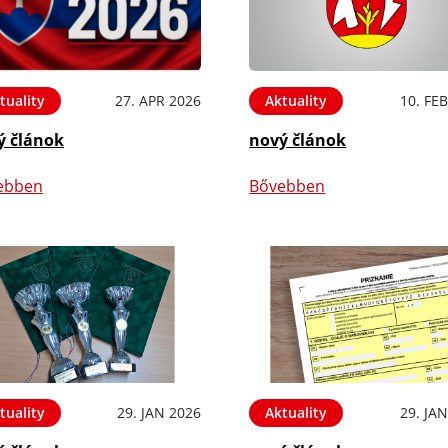
tuality
27. APR 2026
Aktuality
10. FE
ý článok
nový článok
ebben
Bővebben
tuality
29. JAN 2026
Aktuality
29. JA