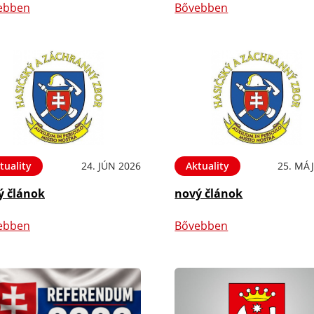
ebben
Bővebben
tuality
24. JÚN 2026
Aktuality
25. MÁJ
ý článok
nový článok
ebben
Bővebben