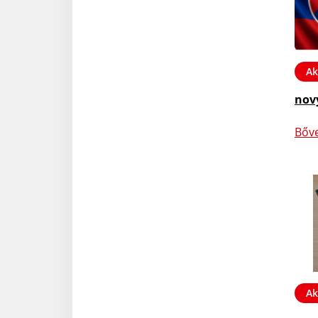
Ak
nov
Bőv
Ak