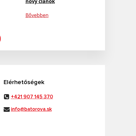
nový článok
Bővebben
Elérhetőségek
+421 907 145 370
info@batorova.sk