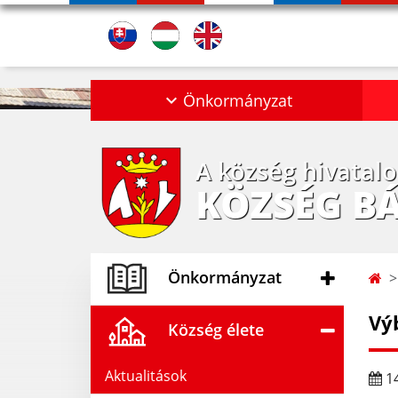
Önkormányzat
A község hivatal
KÖZSÉG B
Önkormányzat
Vý
Község élete
Aktualitások
14