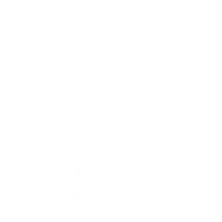
Gyors linkek
A mi falunk
A település történelme
Iskolaügy
Kultúra
Képgaléria
Elérhetőségek
Elérhetőségek
+421 907 145 370
info@batorova.sk