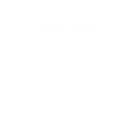
nový článok
1
2
32
>
...
Írjon nekünk
Keresztnév
Vezetéknév
E-mail cím
*
Keresztnév:
*
Vezetéknév:
*
E-mail cím: