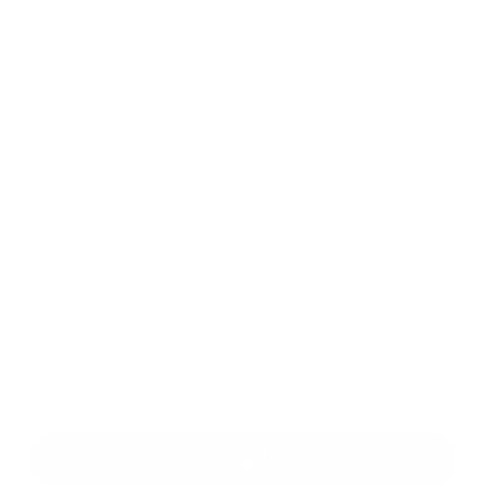
Üzenetének szövege...
*
Üzenetének szövege:
Melléklet:
Melléklet
*
kötelező elemek
*
Megismerkedtem a
személyes adatok feldolgozásával
Google reCaptcha Response
Üzenet küldése