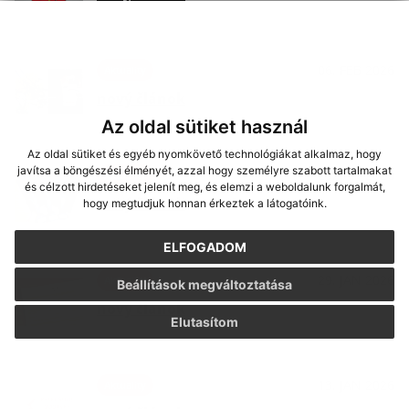
06. FEB 2026
Aktuality
nový článok
Az oldal sütiket használ
Az oldal sütiket és egyéb nyomkövető technológiákat alkalmaz, hogy
javítsa a böngészési élményét, azzal hogy személyre szabott tartalmakat
29. JAN 2026
Aktuality
és célzott hirdetéseket jelenít meg, és elemzi a weboldalunk forgalmát,
nový článok
hogy megtudjuk honnan érkeztek a látogatóink.
ELFOGADOM
29. JAN 2026
Aktuality
Beállítások megváltoztatása
nový článok
Elutasítom
13. JAN 2026
Aktuality