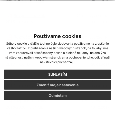
výdaj 2021
| 0.12 Mb
28.11.2020
Rozpočet na rok
Dátum vyvesenia:
2015
| 0.94 Mb
09.12.2016
Používame cookies
Rozpočet na rok
Dátum vyvesenia:
2016
| 1.26 Mb
09.12.2016
Súbory cookie a ďalšie technológie sledovania používame na zlepšenie
vášho zážitku z prehliadania našich webových stránok, na to, aby sme
vám zobrazovali prispôsobený obsah a cielené reklamy, na analýzu
rozpočet na rok
Dátum vyvesenia:
návštevnosti našich webových stránok a na pochopenie toho, odkiaľ naši
návštevníci prichádzajú.
2017
| 0.01 Mb
05.04.2018
Príjmy
SÚHLASÍM
rozpočet na rok
Dátum vyvesenia:
Zmeniť moje nastavenia
2017
| 0.03 Mb
05.04.2018
Výdavky
Odmietam
rozpočet na roky
Dátum vyvesenia:
2018-2020
| 0.01 Mb
13.12.2017
Príjmy