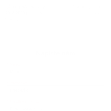
rozpočet na roky
Dátum vyvesenia:
2018-2020
| 0.02 Mb
13.12.2017
výdavky
Napíšte nám
Meno
Priezvisko
E-mailová adresa
*
Meno:
*
Priezvisko:
*
E-mailová adresa: