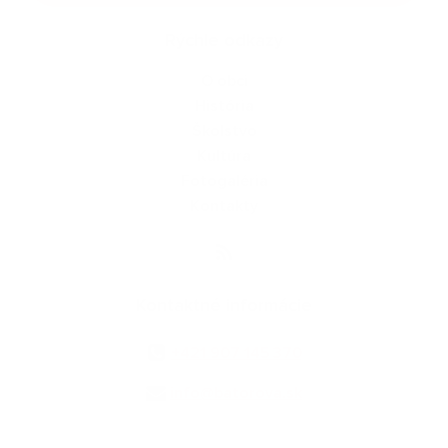
Rýchle odkazy
O obci
História
Školstvo
Kultúra
Fotogaléria
Kontakty
Kontaktné informácie
+421 907 145 370
info@batorova.sk