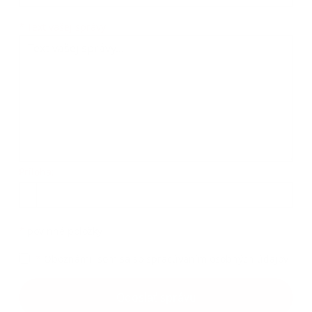
Text vašej správy...
*
Text vašej správy:
Príloha:
Príloha
*
povinné položky
*
Oboznámil som sa so
spracúvaním osobných údajov
Google reCaptcha Response
Odoslať správu