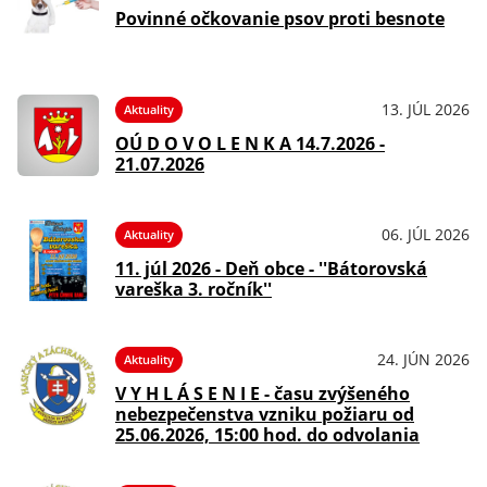
Povinné očkovanie psov proti besnote
13. JÚL 2026
Aktuality
OÚ D O V O L E N K A 14.7.2026 -
21.07.2026
06. JÚL 2026
Aktuality
11. júl 2026 - Deň obce - ''Bátorovská
vareška 3. ročník''
24. JÚN 2026
Aktuality
V Y H L Á S E N I E - času zvýšeného
nebezpečenstva vzniku požiaru od
25.06.2026, 15:00 hod. do odvolania