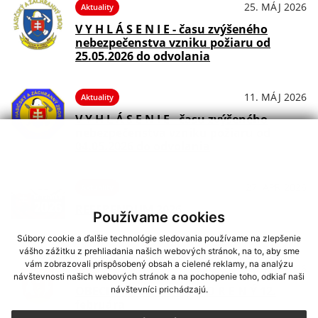
25. MÁJ 2026
Aktuality
V Y H L Á S E N I E - času zvýšeného
nebezpečenstva vzniku požiaru od
25.05.2026 do odvolania
11. MÁJ 2026
Aktuality
V Y H L Á S E N I E - času zvýšeného
nebezpečenstva vzniku požiaru od
04.05.2026 do odvolania
27. APR 2026
Aktuality
REFERENDUM 2026
Používame cookies
Súbory cookie a ďalšie technológie sledovania používame na zlepšenie
vášho zážitku z prehliadania našich webových stránok, na to, aby sme
vám zobrazovali prispôsobený obsah a cielené reklamy, na analýzu
10. FEB 2026
Aktuality
návštevnosti našich webových stránok a na pochopenie toho, odkiaľ naši
OBECNÝ ÚRAD - Z A T V O R E N Ý 12.
návštevníci prichádzajú.
februára