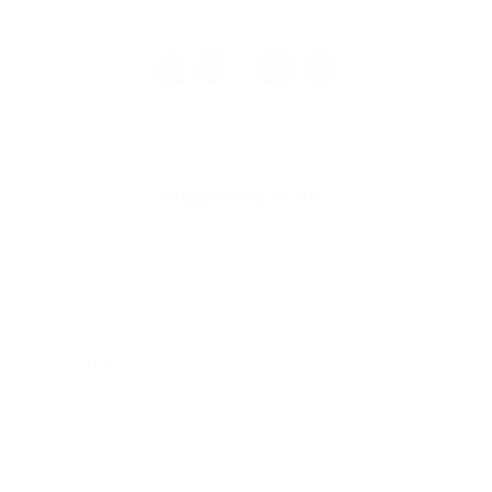
1
2
32
>
...
Napíšte nám
Meno
Priezvisko
E-mailová adresa
*
Meno:
*
Priezvisko:
*
E-mailová adresa: