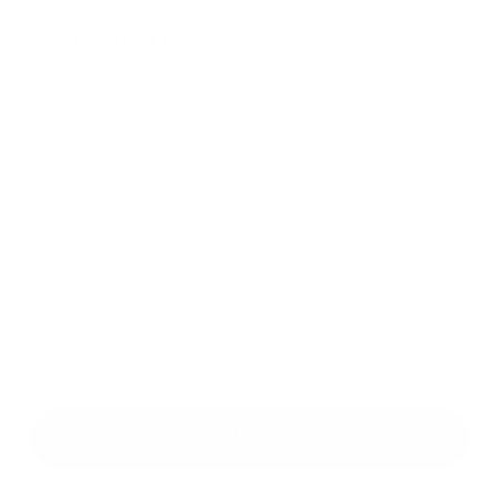
Text vašej správy...
*
Text vašej správy:
Príloha:
Príloha
*
povinné položky
*
Oboznámil som sa so
spracúvaním osobných údajov
Google reCaptcha Response
Odoslať správu