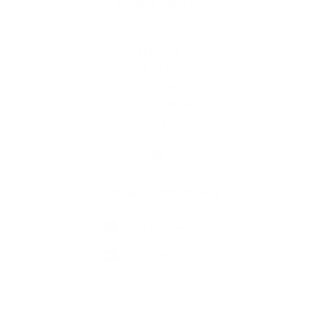
Rýchle odkazy
O obci
História
Školstvo
Kultúra
Fotogaléria
Kontakty
Kontaktné informácie
+421 907 145 370
info@batorova.sk