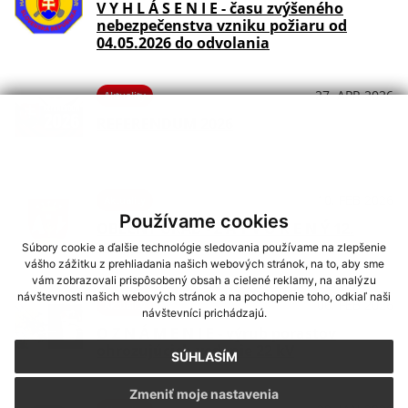
V Y H L Á S E N I E - času zvýšeného
nebezpečenstva vzniku požiaru od
04.05.2026 do odvolania
27. APR 2026
Aktuality
REFERENDUM 2026
10. FEB 2026
Aktuality
Používame cookies
OBECNÝ ÚRAD - Z A T V O R E N Ý 12.
februára
Súbory cookie a ďalšie technológie sledovania používame na zlepšenie
vášho zážitku z prehliadania našich webových stránok, na to, aby sme
vám zobrazovali prispôsobený obsah a cielené reklamy, na analýzu
návštevnosti našich webových stránok a na pochopenie toho, odkiaľ naši
06. FEB 2026
Aktuality
návštevníci prichádzajú.
O Z N Á M E N I E - výrub porastov
ohrozujúcich vedenie 22 kV
SÚHLASÍM
Zmeniť moje nastavenia