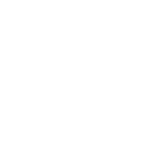
Kontakty
Kontaktné informácie
+421 907 145 370
info@batorova.sk
využite možnosť získavania aktuálnych informácií s využitím RSS
,
CMS systém (redakčný) systém ECHELON 2,
Mapa stránok
,
web portál
,
webhosting
,
webex.digital, s.r.o.
,
domény
,
registrácia domény
,
spoločnosť webex.digital, s.r.o.
,
technický prevádzkovateľ
Posledná aktualizácia:
30.07.2026
Vytlačiť stránku
|
Vyhlásenie o prístupnosti
Autorské práva
|
Cookies