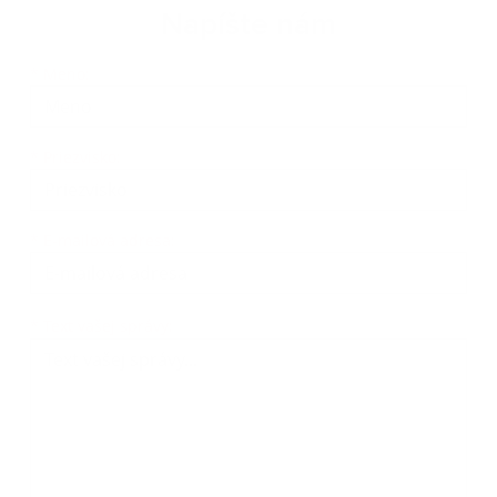
Napíšte nám
Meno
Priezvisko
E-mailová adresa
*
Meno:
*
Priezvisko:
*
E-mailová adresa:
Text vašej správy...
*
Text vašej správy: