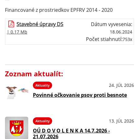
Financované z prostriedkov EPFRV 2014 - 2020
Stavebné úpravy DS
Dátum vyvesenia:
| 0.17 Mb
18.06.2024
Počet stiahnutí:
753x
Zoznam aktualít:
24. JÚL 2026
Aktuality
Povinné očkovanie psov proti besnote
13. JÚL 2026
Aktuality
OÚ D O V O L E N K A 14.7.2026 -
21.07.2026