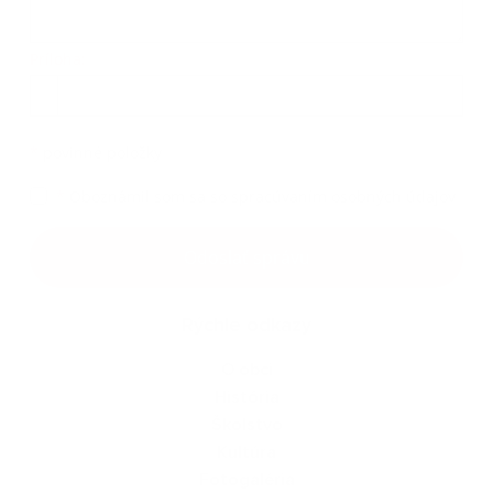
Príloha:
Príloha
*
povinné položky
*
Oboznámil som sa so
spracúvaním osobných údajov
Google reCaptcha Response
Odoslať správu
Rýchle odkazy
O obci
História
Školstvo
Kultúra
Fotogaléria