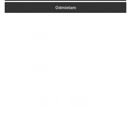
29. JAN 2026
Aktuality
Odmietam
P O Z V Á N K A _
4.ročník_stolnotenisového turnaja
29. JAN 2026
Aktuality
P R I Z N A N I E _ k dani .....
13. JAN 2026
Aktuality
Oznámenie o prerušení distribúcie
elektriny 12.02.2026
1
2
32
>
...