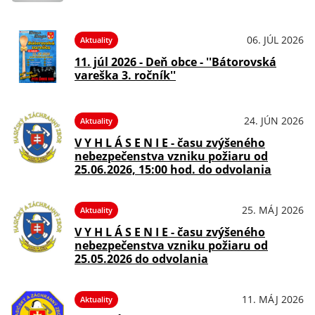
06. JÚL 2026
Aktuality
11. júl 2026 - Deň obce - ''Bátorovská
vareška 3. ročník''
24. JÚN 2026
Aktuality
V Y H L Á S E N I E - času zvýšeného
nebezpečenstva vzniku požiaru od
25.06.2026, 15:00 hod. do odvolania
25. MÁJ 2026
Aktuality
V Y H L Á S E N I E - času zvýšeného
nebezpečenstva vzniku požiaru od
25.05.2026 do odvolania
11. MÁJ 2026
Aktuality