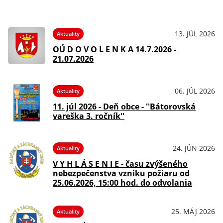
13. JÚL 2026
Aktuality
OÚ D O V O L E N K A 14.7.2026 -
21.07.2026
06. JÚL 2026
Aktuality
11. júl 2026 - Deň obce - ''Bátorovská
vareška 3. ročník''
24. JÚN 2026
Aktuality
V Y H L Á S E N I E - času zvýšeného
nebezpečenstva vzniku požiaru od
25.06.2026, 15:00 hod. do odvolania
25. MÁJ 2026
Aktuality