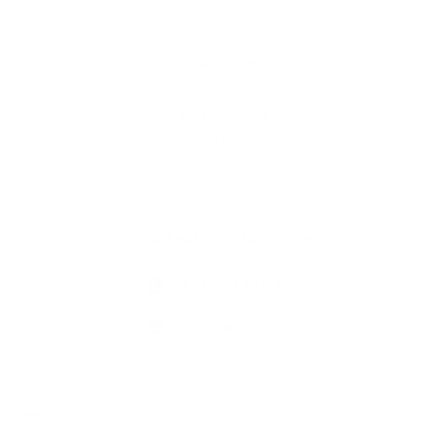
O obci
História
Školstvo
Kultúra
Fotogaléria
Kontakty
Kontaktné informácie
+421 907 145 370
info@batorova.sk
využite možnosť získavania aktuálnych informácií s využitím RSS
,
CMS systém (redakčný) systém ECHELON 2,
Mapa stránok
,
web portál
,