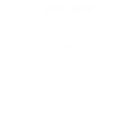
1
2
32
>
...
Napíšte nám
Meno
Priezvisko
E-mailová adresa
*
Meno:
*
Priezvisko:
*
E-mailová adresa:
Text vašej správy...
*
Text vašej správy: