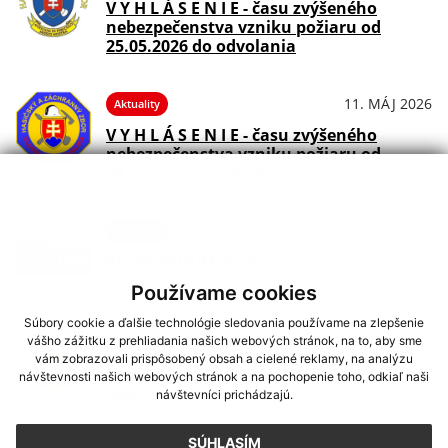
V Y H L Á S E N I E - času zvýšeného
nebezpečenstva vzniku požiaru od
25.05.2026 do odvolania
11. MÁJ 2026
Aktuality
V Y H L Á S E N I E - času zvýšeného
nebezpečenstva vzniku požiaru od
04.05.2026 do odvolania
27. APR 2026
Aktuality
REFERENDUM 2026
Používame cookies
Súbory cookie a ďalšie technológie sledovania používame na zlepšenie
vášho zážitku z prehliadania našich webových stránok, na to, aby sme
10. FEB 2026
Aktuality
vám zobrazovali prispôsobený obsah a cielené reklamy, na analýzu
OBECNÝ ÚRAD - Z A T V O R E N Ý 12.
návštevnosti našich webových stránok a na pochopenie toho, odkiaľ naši
februára
návštevníci prichádzajú.
SÚHLASÍM