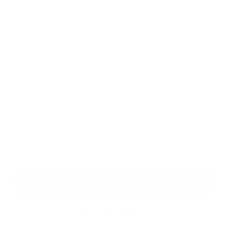
Príloha:
Príloha
*
povinné položky
*
Oboznámil som sa so
spracúvaním osobných údajov
Google reCaptcha Response
Odoslať správu
Rýchle odkazy