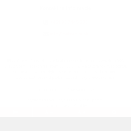
Kontaktné informácie
+421 907 145 370
info@batorova.sk
využite možnosť získavania aktuálnych informácií s využitím RSS
,
CMS systém (redakčný) systém ECHELON 2,
Mapa stránok
,
web portál
,
webhosting
,
webex.digital, s.r.o.
,
domény
,
registrácia domény
,
spoločnosť webex.digital, s.r.o.
,
technický prevádzkovateľ
Posledná aktualizácia:
30.07.2026
Vytlačiť stránku
|
Vyhlásenie o prístupnosti
Autorské práva
|
Cookies
.
.
.
.
.
.
webdesign
|