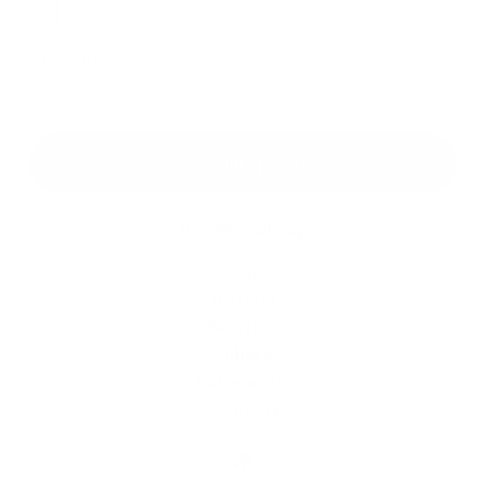
*
povinné položky
*
Oboznámil som sa so
spracúvaním osobných údajov
Google reCaptcha Response
Odoslať správu
Rýchle odkazy
O obci
História
Školstvo
Kultúra
Fotogaléria
Kontakty