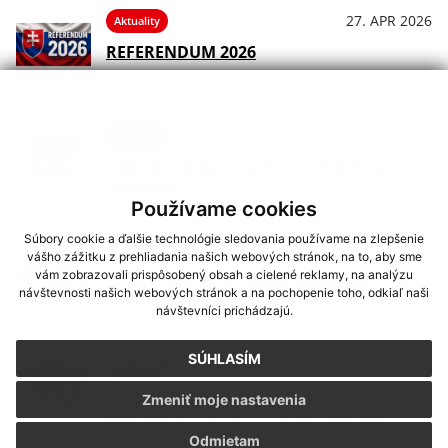
27. APR 2026
Aktuality
REFERENDUM 2026
10. FEB 2026
Aktuality
OBECNÝ ÚRAD - Z A T V O R E N Ý 12.
februára
Používame cookies
Súbory cookie a ďalšie technológie sledovania používame na zlepšenie
06. FEB 2026
Aktuality
vášho zážitku z prehliadania našich webových stránok, na to, aby sme
vám zobrazovali prispôsobený obsah a cielené reklamy, na analýzu
O Z N Á M E N I E - výrub porastov
návštevnosti našich webových stránok a na pochopenie toho, odkiaľ naši
ohrozujúcich vedenie 22 kV
návštevníci prichádzajú.
SÚHLASÍM
29. JAN 2026
Aktuality
P O Z V Á N K A _
Zmeniť moje nastavenia
4.ročník_stolnotenisového turnaja
Odmietam