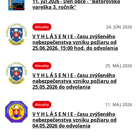
11. júl 2026 - Deň obce - ''Bátorovská
vareška 3. ročník''
24. JÚN 2026
Aktuality
V Y H L Á S E N I E - času zvýšeného
nebezpečenstva vzniku požiaru od
25.06.2026, 15:00 hod. do odvolania
25. MÁJ 2026
Aktuality
V Y H L Á S E N I E - času zvýšeného
nebezpečenstva vzniku požiaru od
25.05.2026 do odvolania
11. MÁJ 2026
Aktuality
V Y H L Á S E N I E - času zvýšeného
nebezpečenstva vzniku požiaru od
04.05.2026 do odvolania