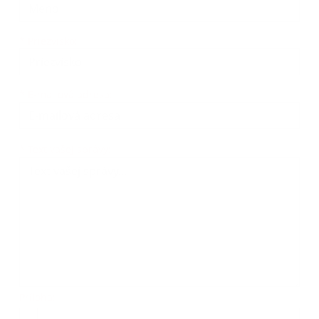
*
Priezvisko:
*
E-mailová adresa:
Text vašej správy...
*
Text vašej správy:
Príloha:
Príloha