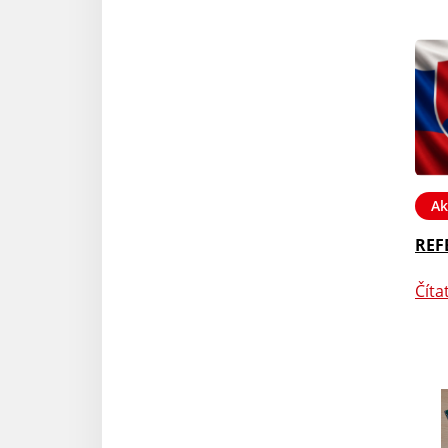
Ak
REF
Číta