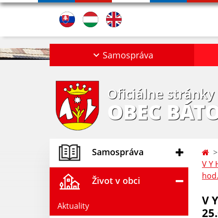
Samospráva
Oficiálne stránky
OBEC BÁT
Samospráva
V Y 
hod.
Život v obci
V 
Aktuality
25