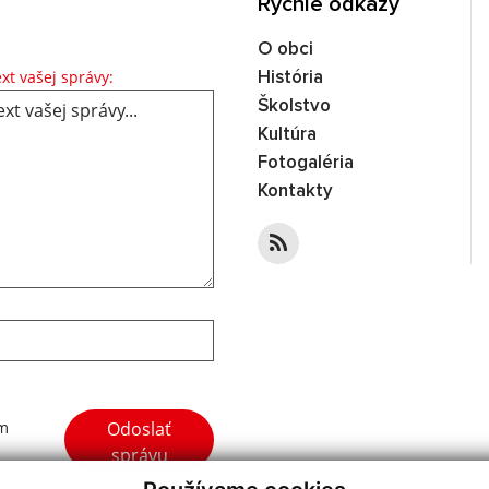
Rýchle odkazy
O obci
Text vašej správy...
xt vašej správy:
História
Školstvo
Kultúra
Fotogaléria
Kontakty
Google reCaptcha Response
Odoslať
ím
správu