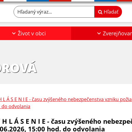
Hľadaný výraz...
Hľadať
Život v obci
Zverejňova
OROVÁ
H L Á S E N I E - času zvýšeného nebezpečenstva vzniku požia
 do odvolania
Y H L Á S E N I E - času zvýšeného nebezp
.06.2026, 15:00 hod. do odvolania