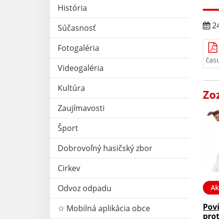
História
24
Súčasnosť
Fotogaléria
čas
Videogaléria
Kultúra
Zo
Zaujímavosti
Šport
Dobrovoľný hasičský zbor
Cirkev
Ak
Odvoz odpadu
Pov
☆ Mobilná aplikácia obce
prot