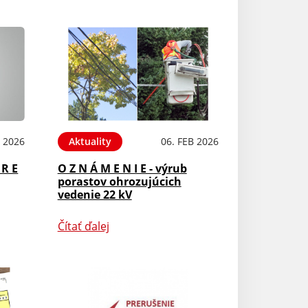
B 2026
Aktuality
06. FEB 2026
 R E
O Z N Á M E N I E - výrub
porastov ohrozujúcich
vedenie 22 kV
Čítať ďalej