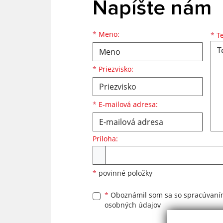
Napíšte nám
Meno
Priezvisko
E-mailová adresa
*
Meno:
*
Te
*
Priezvisko:
*
E-mailová adresa:
Príloha:
Príloha
*
povinné položky
*
Oboznámil som sa so
spracúvan
osobných údajov