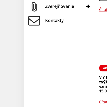
Zverejňovanie
Číta
Kontakty
Ak
V Y 
zvý
vzni
15:0
Číta