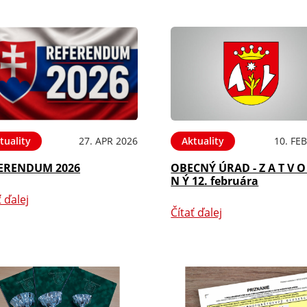
tuality
27. APR 2026
Aktuality
10. FE
ERENDUM 2026
OBECNÝ ÚRAD - Z A T V O
N Ý 12. februára
ť ďalej
Čítať ďalej