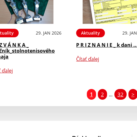
tuality
29. JAN 2026
Aktuality
29. JA
Z V Á N K A _
P R I Z N A N I E _ k dani ..
očník_stolnotenisového
naja
Čítať ďalej
ť ďalej
1
2
32
>
...