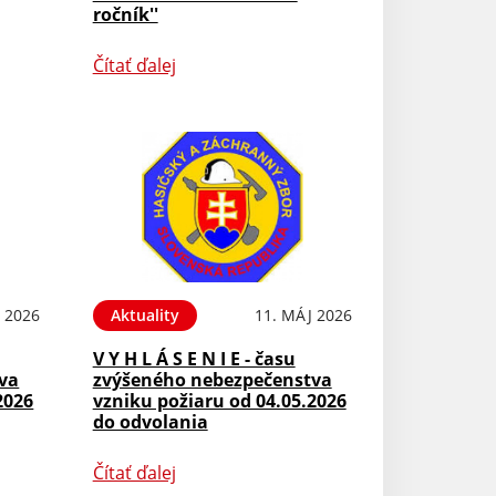
ročník''
Čítať ďalej
 2026
Aktuality
11. MÁJ 2026
V Y H L Á S E N I E - času
va
zvýšeného nebezpečenstva
2026
vzniku požiaru od 04.05.2026
do odvolania
Čítať ďalej