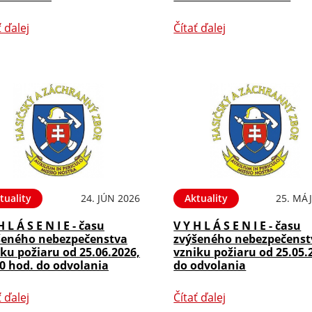
ť ďalej
Čítať ďalej
tuality
24. JÚN 2026
Aktuality
25. MÁJ
H L Á S E N I E - času
V Y H L Á S E N I E - času
šeného nebezpečenstva
zvýšeného nebezpečenst
ku požiaru od 25.06.2026,
vzniku požiaru od 25.05.
0 hod. do odvolania
do odvolania
ť ďalej
Čítať ďalej