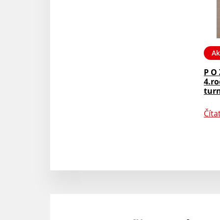
Ak
P O 
4.r
tur
Číta