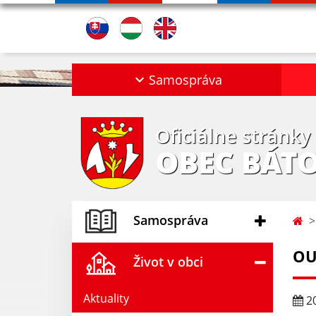
Samospráva
Oficiálne stránky
OBEC BÁT
Samospráva
OU 
Život v obci
Aktuality
20