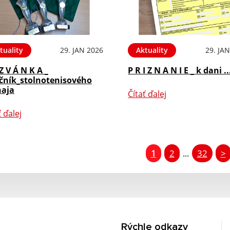
tuality
29. JAN 2026
Aktuality
29. JA
Z V Á N K A _
P R I Z N A N I E _ k dani ..
očník_stolnotenisového
naja
Čítať ďalej
ť ďalej
1
2
32
>
...
Rýchle odkazy