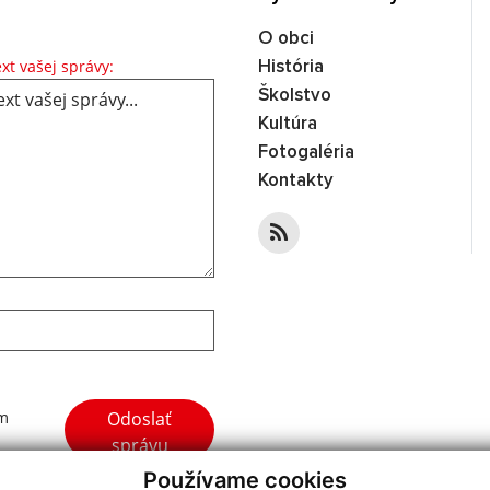
O obci
Text vašej správy...
xt vašej správy:
História
Školstvo
Kultúra
Fotogaléria
Kontakty
Google reCaptcha Response
Odoslať
ím
správu
Používame cookies