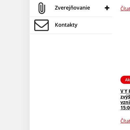
Zverejňovanie
Číta
Kontakty
Ak
V Y 
zvý
vzni
15:0
Číta