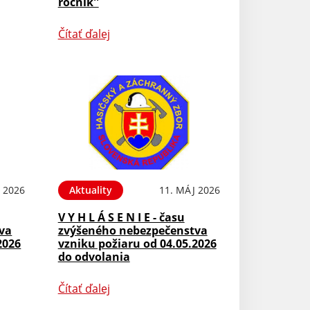
ročník''
Čítať ďalej
 2026
Aktuality
11. MÁJ 2026
V Y H L Á S E N I E - času
va
zvýšeného nebezpečenstva
2026
vzniku požiaru od 04.05.2026
do odvolania
Čítať ďalej