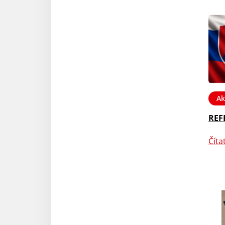
Ak
REF
Číta