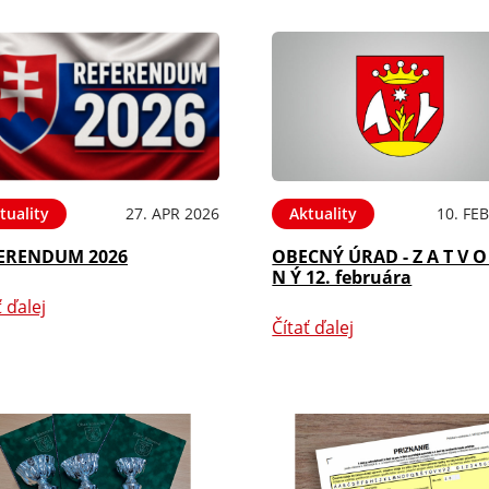
tuality
27. APR 2026
Aktuality
10. FE
ERENDUM 2026
OBECNÝ ÚRAD - Z A T V O
N Ý 12. februára
ť ďalej
Čítať ďalej