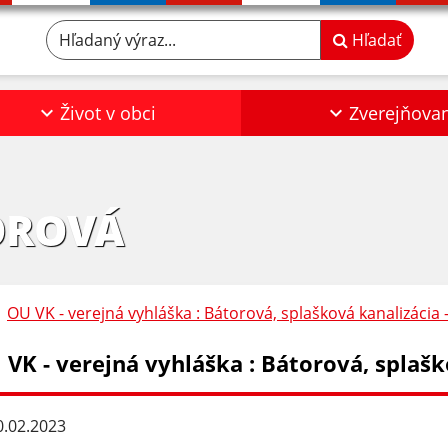
Hľadaný výraz...
Hľadať
Život v obci
Zverejňova
OROVÁ
OU VK - verejná vyhláška : Bátorová, splašková kanalizácia -
VK - verejná vyhláška : Bátorová, splaško
.02.2023