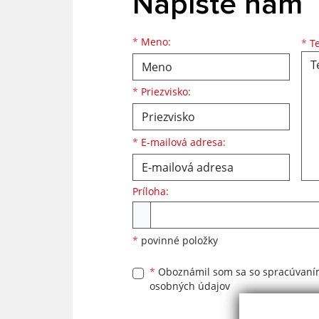
Napíšte nám
Meno
Priezvisko
E-mailová adresa
*
Meno:
*
Te
*
Priezvisko:
*
E-mailová adresa:
Príloha:
Príloha
*
povinné položky
*
Oboznámil som sa so
spracúvan
osobných údajov