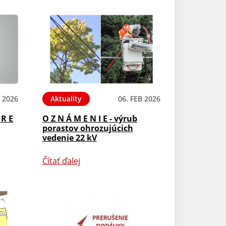
B 2026
Aktuality
06. FEB 2026
 R E
O Z N Á M E N I E - výrub
porastov ohrozujúcich
vedenie 22 kV
Čítať ďalej