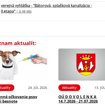
verejná vyhláška - "Bátorová, splašková kanalizácia -
II.etapa"
| 0.98 Mb
znam aktualít:
tuality
24. JÚL 2026
Aktuality
13. JÚ
inné očkovanie psov
OÚ D O V O L E N K A
i besnote
14.7.2026 - 21.07.2026