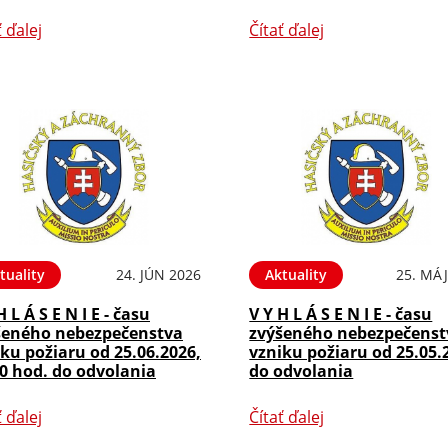
ť ďalej
Čítať ďalej
tuality
24. JÚN 2026
Aktuality
25. MÁJ
H L Á S E N I E - času
V Y H L Á S E N I E - času
šeného nebezpečenstva
zvýšeného nebezpečenst
ku požiaru od 25.06.2026,
vzniku požiaru od 25.05.
0 hod. do odvolania
do odvolania
ť ďalej
Čítať ďalej