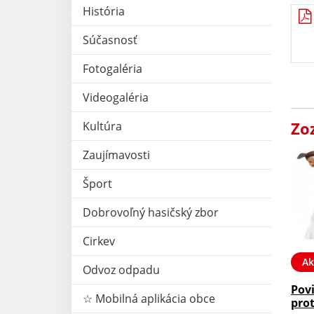
História
Súčasnosť
Fotogaléria
Videogaléria
Zo
Kultúra
Zaujímavosti
Šport
Dobrovoľný hasičský zbor
Cirkev
Ak
Odvoz odpadu
Pov
☆ Mobilná aplikácia obce
prot