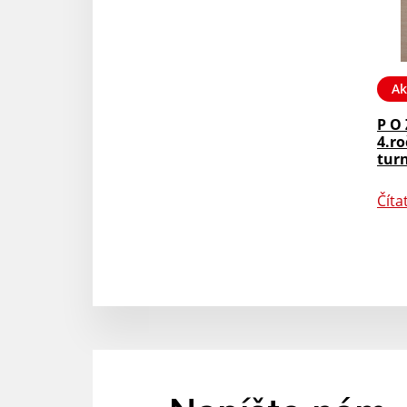
Ak
P O 
4.r
tur
Číta