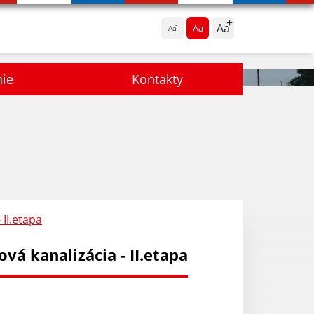
Aa
Aa
Aa
nie
Kontakty
 II.etapa
vá kanalizácia - II.etapa