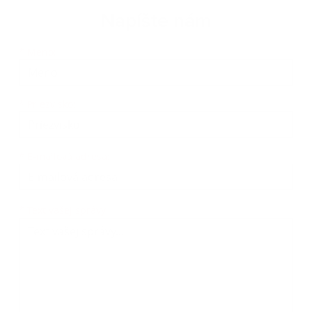
Napíšte nám
Meno
Priezvisko
E-mailová adresa
*
Meno:
*
Priezvisko:
*
E-mailová adresa:
Text vašej správy...
*
Text vašej správy: