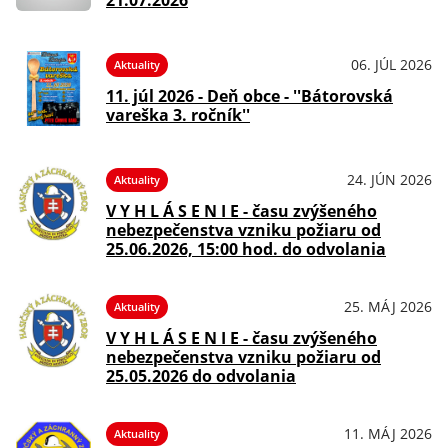
21.07.2026
06. JÚL 2026
Aktuality
11. júl 2026 - Deň obce - ''Bátorovská
vareška 3. ročník''
24. JÚN 2026
Aktuality
V Y H L Á S E N I E - času zvýšeného
nebezpečenstva vzniku požiaru od
25.06.2026, 15:00 hod. do odvolania
25. MÁJ 2026
Aktuality
V Y H L Á S E N I E - času zvýšeného
nebezpečenstva vzniku požiaru od
25.05.2026 do odvolania
11. MÁJ 2026
Aktuality