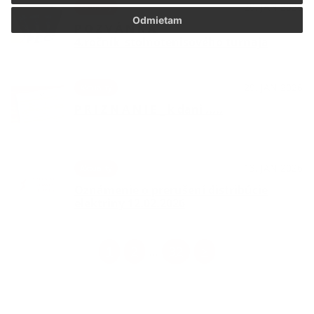
29. JAN 2026
Aktuality
Odmietam
P O Z V Á N K A _
4.ročník_stolnotenisového turnaja
29. JAN 2026
Aktuality
P R I Z N A N I E _ k dani .....
13. JAN 2026
Aktuality
Oznámenie o prerušení distribúcie
elektriny 12.02.2026
1
2
32
>
...