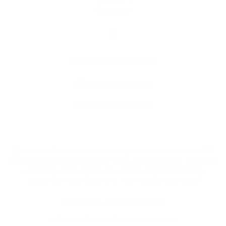
Kontakty
Kontaktné informácie
+421 907 145 370
info@batorova.sk
využite možnosť získavania aktuálnych informácií s využitím RSS
,
CMS systém (redakčný) systém ECHELON 2,
Mapa stránok
,
web portál
,
webhosting
,
webex.digital, s.r.o.
,
domény
,
registrácia domény
,
spoločnosť webex.digital, s.r.o.
,
technický prevádzkovateľ
Posledná aktualizácia:
30.07.2026
Vytlačiť stránku
|
Vyhlásenie o prístupnosti