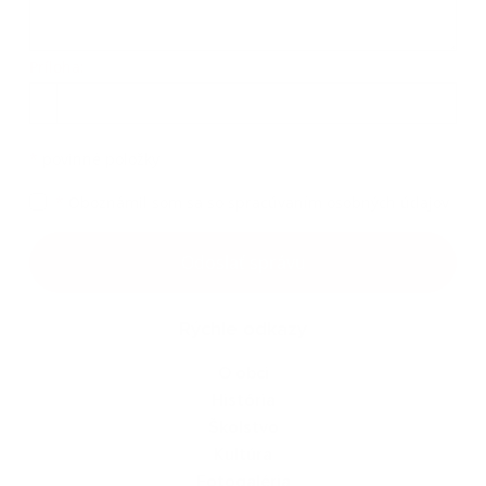
Príloha:
Príloha
*
povinné položky
*
Oboznámil som sa so
spracúvaním osobných údajov
Google reCaptcha Response
Odoslať správu
Rýchle odkazy
O obci
História
Školstvo
Kultúra
Fotogaléria