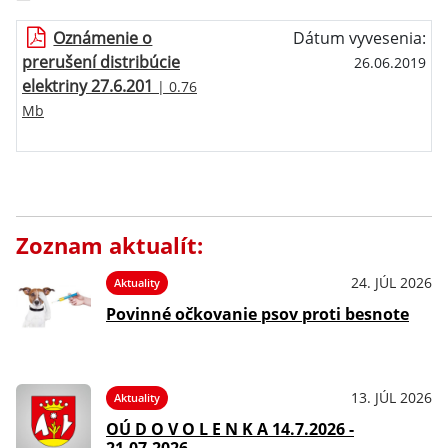
Oznámenie o
Dátum vyvesenia:
prerušení distribúcie
26.06.2019
elektriny 27.6.201
| 0.76
Mb
Zoznam aktualít:
24. JÚL 2026
Aktuality
Povinné očkovanie psov proti besnote
13. JÚL 2026
Aktuality
OÚ D O V O L E N K A 14.7.2026 -