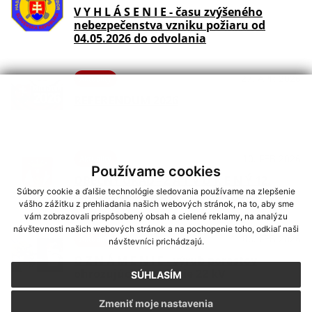
V Y H L Á S E N I E - času zvýšeného
nebezpečenstva vzniku požiaru od
04.05.2026 do odvolania
27. APR 2026
Aktuality
REFERENDUM 2026
10. FEB 2026
Aktuality
Používame cookies
OBECNÝ ÚRAD - Z A T V O R E N Ý 12.
februára
Súbory cookie a ďalšie technológie sledovania používame na zlepšenie
vášho zážitku z prehliadania našich webových stránok, na to, aby sme
vám zobrazovali prispôsobený obsah a cielené reklamy, na analýzu
návštevnosti našich webových stránok a na pochopenie toho, odkiaľ naši
06. FEB 2026
Aktuality
návštevníci prichádzajú.
O Z N Á M E N I E - výrub porastov
ohrozujúcich vedenie 22 kV
SÚHLASÍM
Zmeniť moje nastavenia