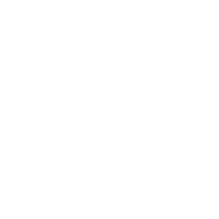
Meno
Priezvisko
E-mailová adresa
*
Meno:
*
Priezvisko:
*
E-mailová adresa:
Text vašej správy...
*
Text vašej správy: