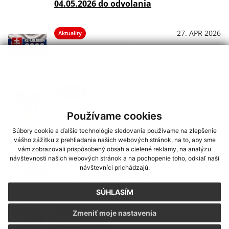
04.05.2026 do odvolania
27. APR 2026
Aktuality
REFERENDUM 2026
10. FEB 2026
Aktuality
OBECNÝ ÚRAD - Z A T V O R E N Ý 12.
Používame cookies
februára
Súbory cookie a ďalšie technológie sledovania používame na zlepšenie
vášho zážitku z prehliadania našich webových stránok, na to, aby sme
vám zobrazovali prispôsobený obsah a cielené reklamy, na analýzu
06. FEB 2026
Aktuality
návštevnosti našich webových stránok a na pochopenie toho, odkiaľ naši
O Z N Á M E N I E - výrub porastov
návštevníci prichádzajú.
ohrozujúcich vedenie 22 kV
SÚHLASÍM
29. JAN 2026
Aktuality
Zmeniť moje nastavenia
P O Z V Á N K A _