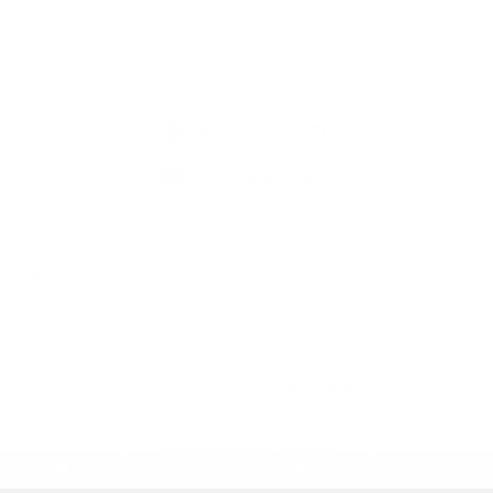
Kontaktné informácie
+421 907 145 370
info@batorova.sk
využite možnosť získavania aktuálnych informácií s využitím RSS
,
CMS systém (redakčný) systém ECHELON 2,
Mapa stránok
,
web portál
,
webhosting
,
webex.digital, s.r.o.
,
domény
,
registrácia domény
,
spoločnosť webex.digital, s.r.o.
,
technický prevádzkovateľ
Posledná aktualizácia:
30.07.2026
Vytlačiť stránku
|
Vyhlásenie o prístupnosti
Autorské práva
|
Cookies
.
.
.
.
.
.