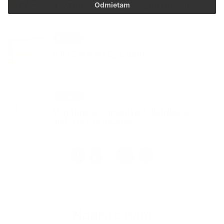
4.ročník_stolnotenisového turnaja
Odmietam
29. JAN 2026
Aktuality
P R I Z N A N I E _ k dani .....
13. JAN 2026
Aktuality
Oznámenie o prerušení distribúcie
elektriny 12.02.2026
1
2
32
>
...
Napíšte nám