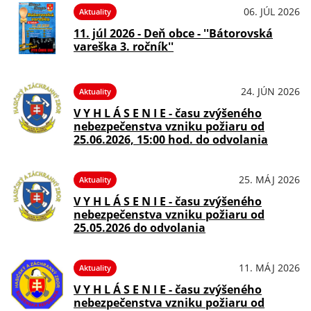
06. JÚL 2026
Aktuality
11. júl 2026 - Deň obce - ''Bátorovská
vareška 3. ročník''
24. JÚN 2026
Aktuality
V Y H L Á S E N I E - času zvýšeného
nebezpečenstva vzniku požiaru od
25.06.2026, 15:00 hod. do odvolania
25. MÁJ 2026
Aktuality
V Y H L Á S E N I E - času zvýšeného
nebezpečenstva vzniku požiaru od
25.05.2026 do odvolania
11. MÁJ 2026
Aktuality
V Y H L Á S E N I E - času zvýšeného
nebezpečenstva vzniku požiaru od