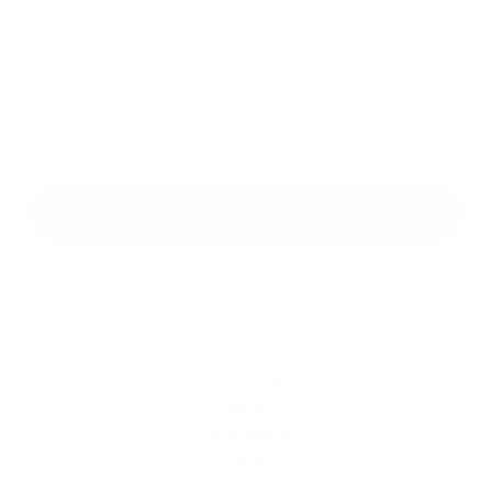
Príloha:
Príloha
*
povinné položky
*
Oboznámil som sa so
spracúvaním osobných údajov
Google reCaptcha Response
Odoslať správu
Rýchle odkazy
O obci
História
Školstvo
Kultúra
Fotogaléria
Kontakty