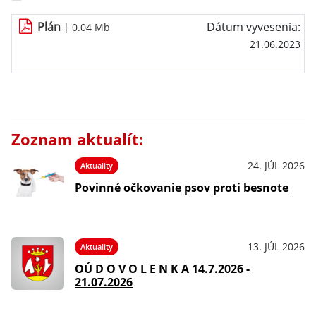
Plán
Dátum vyvesenia:
| 0.04 Mb
21.06.2023
Zoznam aktualít:
24. JÚL 2026
Aktuality
Povinné očkovanie psov proti besnote
13. JÚL 2026
Aktuality
OÚ D O V O L E N K A 14.7.2026 -
21.07.2026