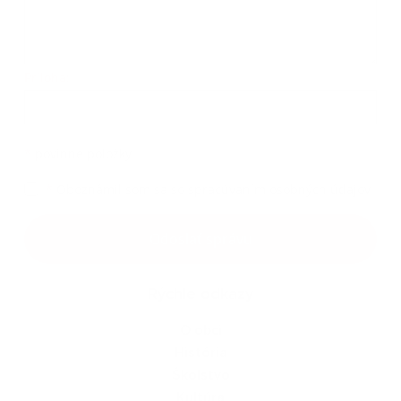
Príloha:
Príloha
*
povinné položky
*
Oboznámil som sa so
spracúvaním osobných údajov
Google reCaptcha Response
Odoslať správu
Rýchle odkazy
O obci
História
Školstvo
Kultúra