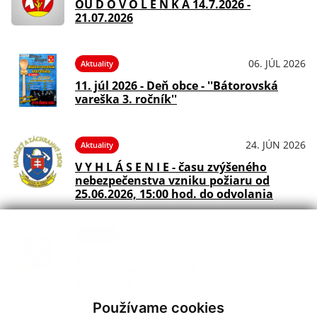
OÚ D O V O L E N K A 14.7.2026 -
21.07.2026
06. JÚL 2026
Aktuality
11. júl 2026 - Deň obce - ''Bátorovská
vareška 3. ročník''
24. JÚN 2026
Aktuality
V Y H L Á S E N I E - času zvýšeného
nebezpečenstva vzniku požiaru od
25.06.2026, 15:00 hod. do odvolania
25. MÁJ 2026
Aktuality
V Y H L Á S E N I E - času zvýšeného
nebezpečenstva vzniku požiaru od
25.05.2026 do odvolania
Používame cookies