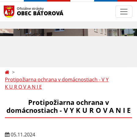
Oficiálne stránky
OBEC BÁTOROVÁ
Protipožiarna ochrana v domácnostiach - V Y
K U R O V A N I E
Protipožiarna ochrana v
domácnostiach - V Y K U R O V A N I E
05.11.2024