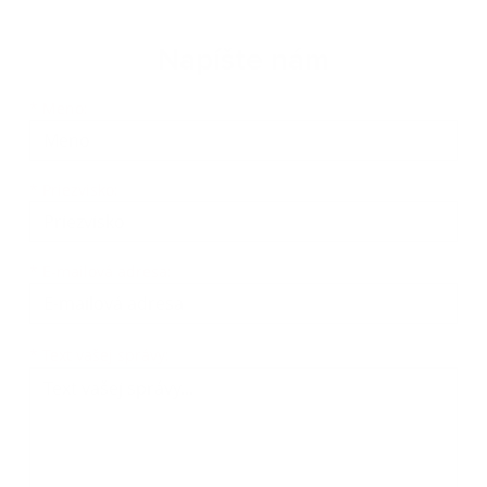
Napíšte nám
Meno
Priezvisko
E-mailová adresa
*
Meno:
*
Priezvisko:
*
E-mailová adresa:
Text vašej správy...
*
Text vašej správy: