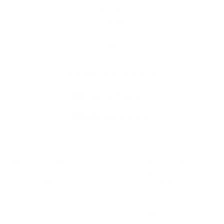
Fotogaléria
Kontakty
Kontaktné informácie
+421 907 145 370
info@batorova.sk
využite možnosť získavania aktuálnych informácií s využitím RSS
,
CMS systém (redakčný) systém ECHELON 2,
Mapa stránok
,
web portál
,
webhosting
,
webex.digital, s.r.o.
,
domény
,
registrácia domény
,
spoločnosť webex.digital, s.r.o.
,
technický prevádzkovateľ
Posledná aktualizácia:
30.07.2026