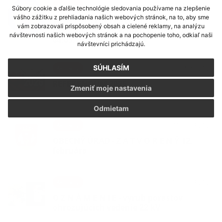
11. MÁJ 2026
Aktuality
Súbory cookie a ďalšie technológie sledovania používame na zlepšenie
vášho zážitku z prehliadania našich webových stránok, na to, aby sme
V Y H L Á S E N I E - času zvýšeného
vám zobrazovali prispôsobený obsah a cielené reklamy, na analýzu
nebezpečenstva vzniku požiaru od
návštevnosti našich webových stránok a na pochopenie toho, odkiaľ naši
04.05.2026 do odvolania
návštevníci prichádzajú.
SÚHLASÍM
27. APR 2026
Aktuality
REFERENDUM 2026
Zmeniť moje nastavenia
Odmietam
10. FEB 2026
Aktuality
OBECNÝ ÚRAD - Z A T V O R E N Ý 12.
februára
06. FEB 2026
Aktuality
O Z N Á M E N I E - výrub porastov
ohrozujúcich vedenie 22 kV