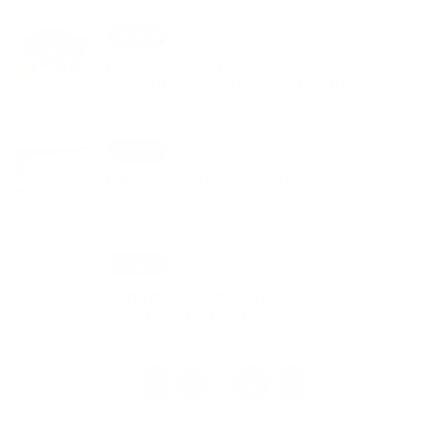
29. JAN 2026
Aktuality
P O Z V Á N K A _
4.ročník_stolnotenisového turnaja
29. JAN 2026
Aktuality
P R I Z N A N I E _ k dani .....
13. JAN 2026
Aktuality
Oznámenie o prerušení distribúcie
elektriny 12.02.2026
1
2
32
>
...