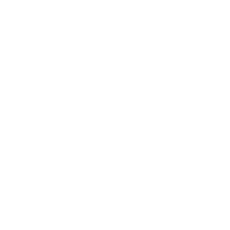
*
povinné položky
*
Oboznámil som sa so
spracúvaním osobných údajov
Google reCaptcha Response
Odoslať správu
Rýchle odkazy
O obci
História
Školstvo
Kultúra
Fotogaléria
Kontakty
Kontaktné informácie