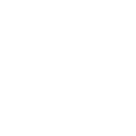
P R I Z N A N I E _ k dani .....
13. JAN 2026
Aktuality
Oznámenie o prerušení distribúcie
elektriny 12.02.2026
1
2
32
>
...
Napíšte nám
Meno
Priezvisko
E-mailová adresa
*
Meno: