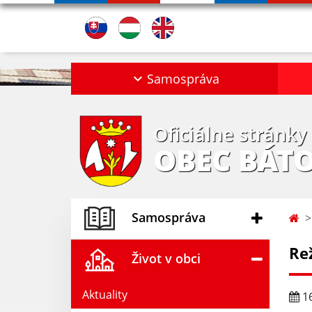
Samospráva
Oficiálne stránky
OBEC BÁT
Samospráva
Re
Život v obci
Aktuality
16