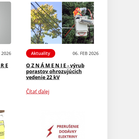
B 2026
Aktuality
06. FEB 2026
 R E
O Z N Á M E N I E - výrub
porastov ohrozujúcich
vedenie 22 kV
Čítať ďalej