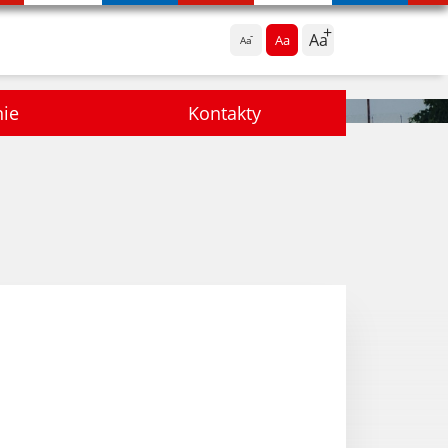
Aa
Aa
Aa
nie
Kontakty