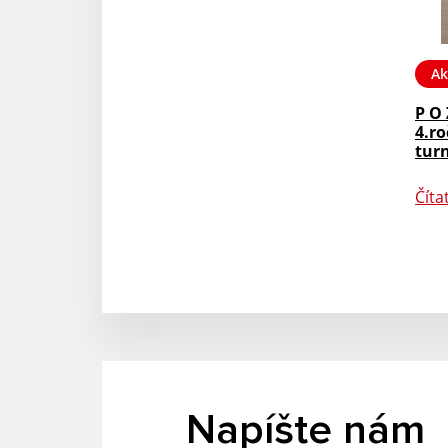
Ak
P O 
4.r
tur
Číta
Napíšte nám