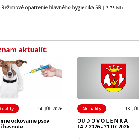
Režimové opatrenie hlavného hygienika SR
| 3.73 Mb
znam aktualít:
tuality
24. JÚL 2026
Aktuality
13. JÚ
inné očkovanie psov
OÚ D O V O L E N K A
i besnote
14.7.2026 - 21.07.2026