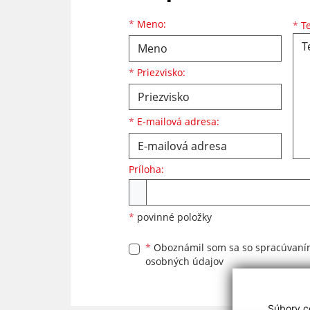
Meno
Priezvisko
E-mailová adresa
*
Meno:
*
Te
*
Priezvisko:
*
E-mailová adresa:
Príloha:
Príloha
*
povinné položky
*
Oboznámil som sa so
spracúvan
osobných údajov
Súbory co