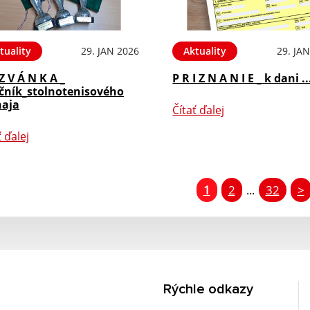
tuality
29. JAN 2026
Aktuality
29. JA
Z V Á N K A _
P R I Z N A N I E _ k dani ..
očník_stolnotenisového
naja
Čítať ďalej
ť ďalej
1
2
32
>
...
Rýchle odkazy