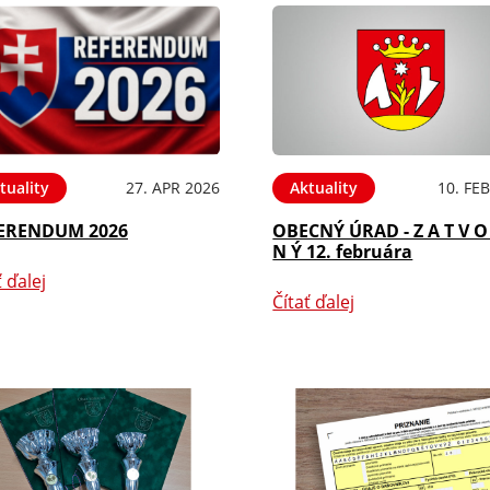
tuality
27. APR 2026
Aktuality
10. FE
ERENDUM 2026
OBECNÝ ÚRAD - Z A T V O
N Ý 12. februára
ť ďalej
Čítať ďalej