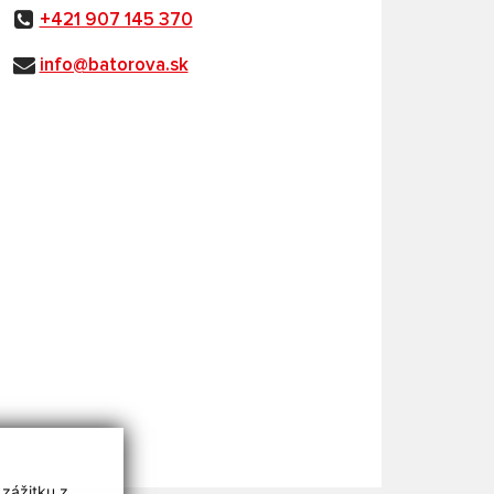
+421 907 145 370
info@batorova.sk
 zážitku z