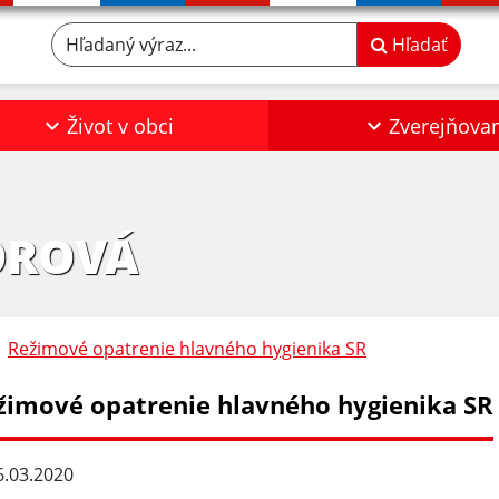
Hľadaný výraz...
Hľadať
Život v obci
Zverejňova
OROVÁ
Režimové opatrenie hlavného hygienika SR
žimové opatrenie hlavného hygienika SR
.03.2020