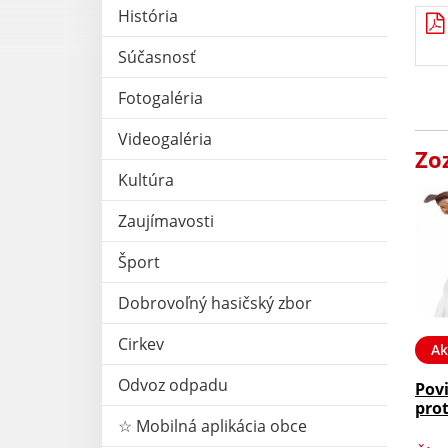
História
Súčasnosť
Fotogaléria
Videogaléria
Zo
Kultúra
Zaujímavosti
Šport
Dobrovoľný hasičský zbor
Cirkev
Ak
Odvoz odpadu
Pov
prot
☆ Mobilná aplikácia obce