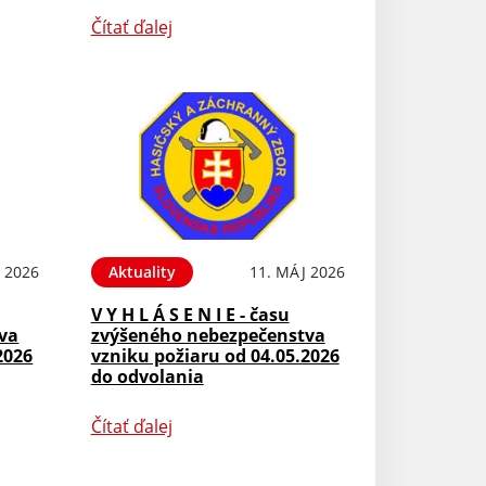
Čítať ďalej
 2026
Aktuality
11. MÁJ 2026
V Y H L Á S E N I E - času
va
zvýšeného nebezpečenstva
2026
vzniku požiaru od 04.05.2026
do odvolania
Čítať ďalej