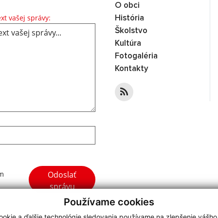
O obci
Text vašej správy...
xt vašej správy:
História
Školstvo
Kultúra
Fotogaléria
Kontakty
Google reCaptcha Response
Odoslať
ím
správu
Používame cookies
okie a ďalšie technológie sledovania používame na zlepšenie vášho