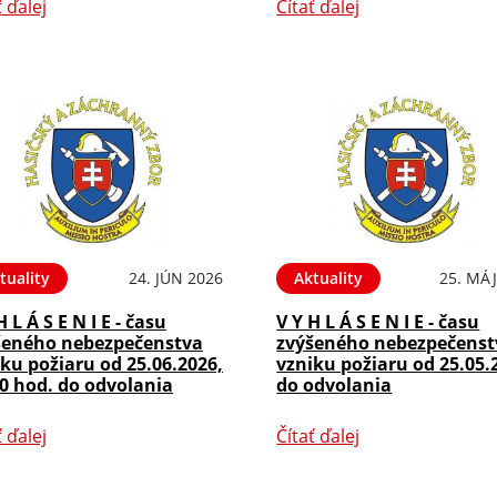
ť ďalej
Čítať ďalej
tuality
24. JÚN 2026
Aktuality
25. MÁJ
H L Á S E N I E - času
V Y H L Á S E N I E - času
šeného nebezpečenstva
zvýšeného nebezpečenst
ku požiaru od 25.06.2026,
vzniku požiaru od 25.05.
0 hod. do odvolania
do odvolania
ť ďalej
Čítať ďalej