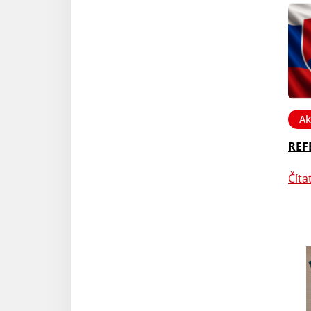
Ak
REF
Číta