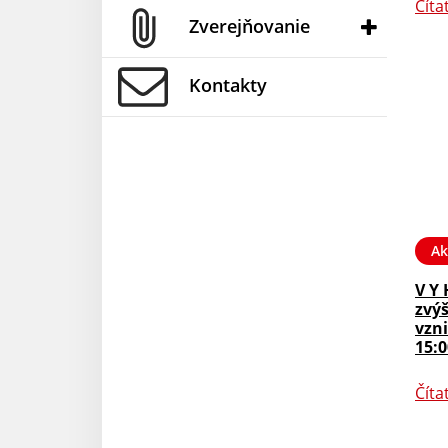
Číta
Zverejňovanie
Kontakty
Ak
V Y 
zvý
vzni
15:0
Číta