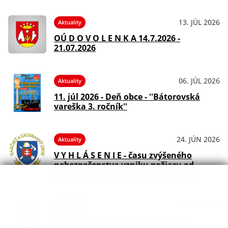
13. JÚL 2026
Aktuality
OÚ D O V O L E N K A 14.7.2026 -
21.07.2026
06. JÚL 2026
Aktuality
11. júl 2026 - Deň obce - ''Bátorovská
vareška 3. ročník''
24. JÚN 2026
Aktuality
V Y H L Á S E N I E - času zvýšeného
nebezpečenstva vzniku požiaru od
25.06.2026, 15:00 hod. do odvolania
25. MÁJ 2026
Aktuality
V Y H L Á S E N I E - času zvýšeného