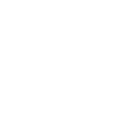
O Z N Á M E N I E - výrub porastov
ohrozujúcich vedenie 22 kV
29. JAN 2026
Aktuality
P O Z V Á N K A _
4.ročník_stolnotenisového turnaja
29. JAN 2026
Aktuality
P R I Z N A N I E _ k dani .....
13. JAN 2026
Aktuality
Oznámenie o prerušení distribúcie
elektriny 12.02.2026