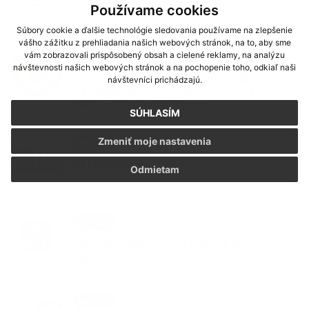
nebezpečenstva vzniku požiaru od
Používame cookies
25.05.2026 do odvolania
Súbory cookie a ďalšie technológie sledovania používame na zlepšenie
vášho zážitku z prehliadania našich webových stránok, na to, aby sme
11. MÁJ 2026
Aktuality
vám zobrazovali prispôsobený obsah a cielené reklamy, na analýzu
návštevnosti našich webových stránok a na pochopenie toho, odkiaľ naši
V Y H L Á S E N I E - času zvýšeného
návštevníci prichádzajú.
nebezpečenstva vzniku požiaru od
04.05.2026 do odvolania
SÚHLASÍM
Zmeniť moje nastavenia
27. APR 2026
Aktuality
REFERENDUM 2026
Odmietam
10. FEB 2026
Aktuality
OBECNÝ ÚRAD - Z A T V O R E N Ý 12.
februára
06. FEB 2026
Aktuality