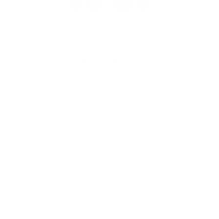
1
2
32
>
...
Napíšte nám
Meno
Priezvisko
E-mailová adresa
*
Meno:
*
Priezvisko:
*
E-mailová adresa:
Text vašej správy...
*
Text vašej správy: