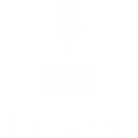
História
Školstvo
Kultúra
Fotogaléria
Kontakty
Kontaktné informácie
+421 907 145 370
info@batorova.sk
využite možnosť získavania aktuálnych informácií s využitím RSS
,
CMS systém (redakčný) systém ECHELON 2,
Mapa stránok
,
web portál
,
webhosting
,
webex.digital, s.r.o.
,
domény
,
registrácia domény
,