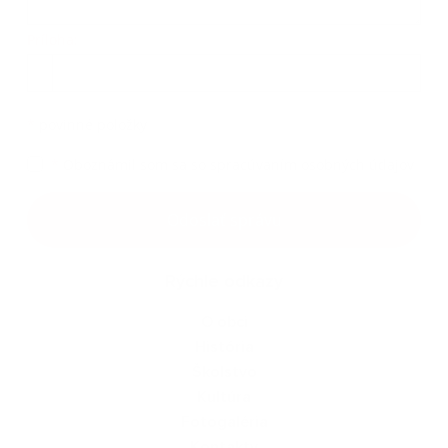
Príloha:
Príloha
*
povinné položky
*
Oboznámil som sa so
spracúvaním osobných údajov
Google reCaptcha Response
Odoslať správu
Rýchle odkazy
O obci
História
Školstvo
Kultúra
Fotogaléria
Kontakty