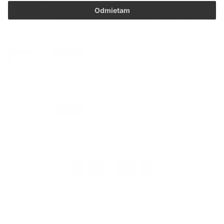
P O Z V Á N K A _
Odmietam
4.ročník_stolnotenisového turnaja
29. JAN 2026
Aktuality
P R I Z N A N I E _ k dani .....
13. JAN 2026
Aktuality
Oznámenie o prerušení distribúcie
elektriny 12.02.2026
1
2
32
>
...