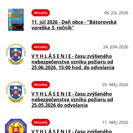
06. JÚL 2026
Aktuality
11. júl 2026 - Deň obce - ''Bátorovská
vareška 3. ročník''
24. JÚN 2026
Aktuality
V Y H L Á S E N I E - času zvýšeného
nebezpečenstva vzniku požiaru od
25.06.2026, 15:00 hod. do odvolania
25. MÁJ 2026
Aktuality
V Y H L Á S E N I E - času zvýšeného
nebezpečenstva vzniku požiaru od
25.05.2026 do odvolania
11. MÁJ 2026
Aktuality
V Y H L Á S E N I E - času zvýšeného