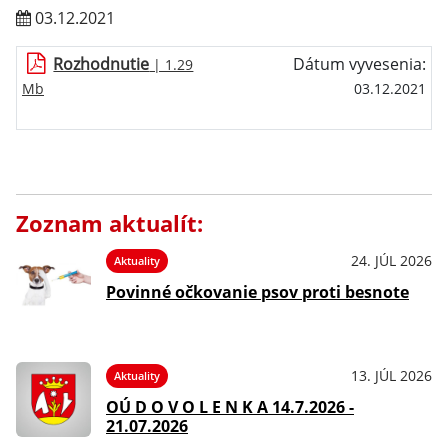
03.12.2021
Rozhodnutie
Dátum vyvesenia:
| 1.29
Mb
03.12.2021
Zoznam aktualít:
24. JÚL 2026
Aktuality
Povinné očkovanie psov proti besnote
13. JÚL 2026
Aktuality
OÚ D O V O L E N K A 14.7.2026 -
21.07.2026