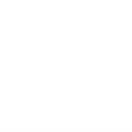
Kontaktné informácie
+421 907 145 370
info@batorova.sk
využite možnosť získavania aktuálnych informácií s využitím RSS
,
CMS systém (redakčný) systém ECHELON 2,
Mapa stránok
,
web portál
,
webhosting
,
webex.digital, s.r.o.
,
domény
,
registrácia domény
,
spoločnosť webex.digital, s.r.o.
,
technický prevádzkovateľ
Posledná aktualizácia:
30.07.2026
Vytlačiť stránku
|
Vyhlásenie o prístupnosti
Autorské práva
|
Cookies