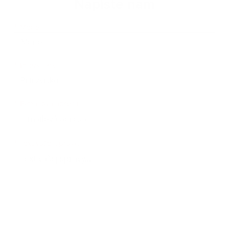
Napíšte nám
Meno
Priezvisko
E-mailová adresa
*
Meno:
*
Priezvisko:
*
E-mailová adresa:
Text vašej správy...
*
Text vašej správy: