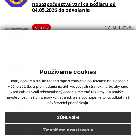
nebezpečenstva vzniku požiaru od
04.05.2026 do odvolania
27. APR 2026
Aktuality
REFERENDUM 2026
10. FEB 2026
Aktuality
Používame cookies
OBECNÝ ÚRAD - Z A T V O R E N Ý 12.
februára
Súbory cookie a ďalšie technológie sledovania používame na zlepšenie
vášho zážitku z prehliadania našich webových stránok, na to, aby sme
vám zobrazovali prispôsobený obsah a cielené reklamy, na analýzu
06. FEB 2026
návštevnosti našich webových stránok a na pochopenie toho, odkiaľ naši
Aktuality
návštevníci prichádzajú.
O Z N Á M E N I E - výrub porastov
ohrozujúcich vedenie 22 kV
SÚHLASÍM
Zmeniť moje nastavenia
29. JAN 2026
Aktuality