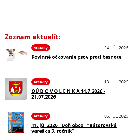
Zoznam aktualít:
24. JÚL 2026
Aktuality
Povinné očkovanie psov proti besnote
13. JÚL 2026
Aktuality
OÚ D O V O L E N K A 14.7.2026 -
21.07.2026
06. JÚL 2026
Aktuality
11. júl 2026 - Deň obce - ''Bátorovská
vareška 3. ročník''