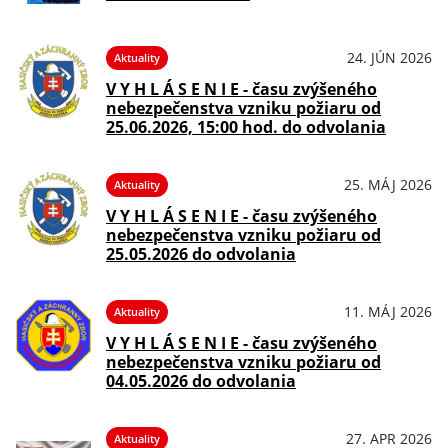
24. JÚN 2026
Aktuality
V Y H L Á S E N I E - času zvýšeného
nebezpečenstva vzniku požiaru od
25.06.2026, 15:00 hod. do odvolania
25. MÁJ 2026
Aktuality
V Y H L Á S E N I E - času zvýšeného
nebezpečenstva vzniku požiaru od
25.05.2026 do odvolania
11. MÁJ 2026
Aktuality
V Y H L Á S E N I E - času zvýšeného
nebezpečenstva vzniku požiaru od
04.05.2026 do odvolania
27. APR 2026
Aktuality