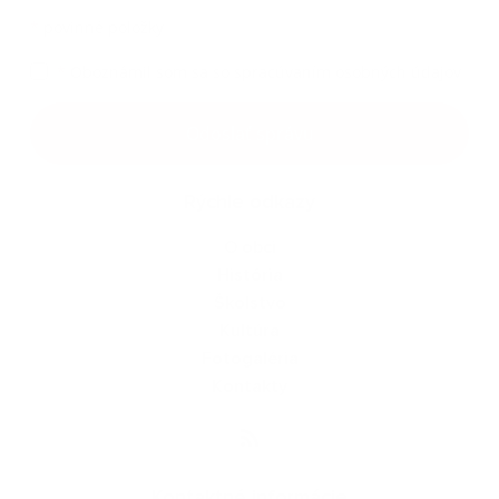
*
povinné položky
*
Oboznámil som sa so
spracúvaním osobných údajov
Google reCaptcha Response
Odoslať správu
Rýchle odkazy
O obci
História
Školstvo
Kultúra
Fotogaléria
Kontakty
Kontaktné informácie