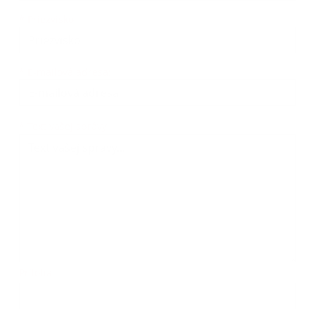
*
Priezvisko:
*
E-mailová adresa:
Text vašej správy...
*
Text vašej správy:
Príloha:
Príloha