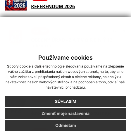
REFERENDUM 2026
10. FEB 2026
Aktuality
OBECNÝ ÚRAD - Z A T V O R E N Ý 12.
februára
Používame cookies
06. FEB 2026
Aktuality
Súbory cookie a ďalšie technológie sledovania používame na zlepšenie
vášho zážitku z prehliadania našich webových stránok, na to, aby sme
O Z N Á M E N I E - výrub porastov
vám zobrazovali prispôsobený obsah a cielené reklamy, na analýzu
ohrozujúcich vedenie 22 kV
návštevnosti našich webových stránok a na pochopenie toho, odkiaľ naši
návštevníci prichádzajú.
29. JAN 2026
Aktuality
SÚHLASÍM
P O Z V Á N K A _
4.ročník_stolnotenisového turnaja
Zmeniť moje nastavenia
Odmietam