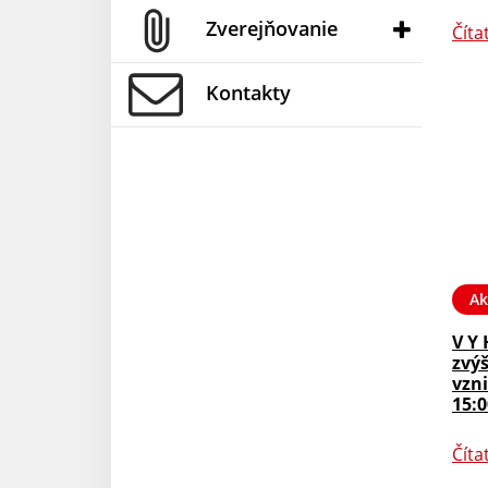
Zverejňovanie
Číta
Kontakty
Ak
V Y 
zvý
vzni
15:0
Číta