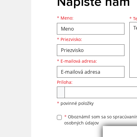
Napíšte nám
Meno
Priezvisko
E-mailová adresa
*
Meno:
*
Te
*
Priezvisko:
*
E-mailová adresa:
Príloha:
Príloha
*
povinné položky
*
Oboznámil som sa so
spracúvan
osobných údajov