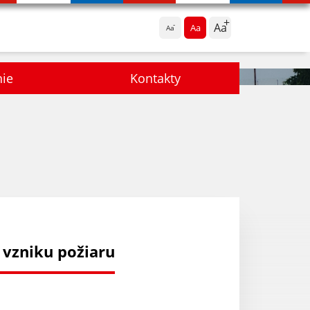
Aa
Aa
Aa
nie
Kontakty
 vzniku požiaru