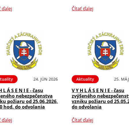
ť ďalej
Čítať ďalej
tuality
24. JÚN 2026
Aktuality
25. MÁJ
H L Á S E N I E - času
V Y H L Á S E N I E - času
šeného nebezpečenstva
zvýšeného nebezpečenst
ku požiaru od 25.06.2026,
vzniku požiaru od 25.05.
0 hod. do odvolania
do odvolania
ť ďalej
Čítať ďalej