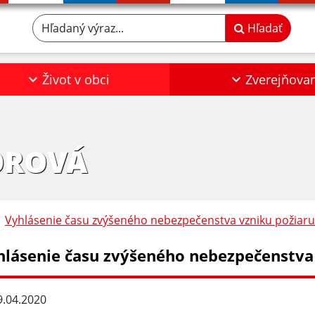
Hľadaný výraz...
Hľadať
Život v obci
Zverejňova
OROVÁ
Vyhlásenie času zvýšeného nebezpečenstva vzniku požiaru
hlásenie času zvýšeného nebezpečenstva
.04.2020