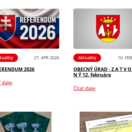
tuality
27. APR 2026
Aktuality
10. FE
ERENDUM 2026
OBECNÝ ÚRAD - Z A T V O
N Ý 12. februára
ť ďalej
Čítať ďalej