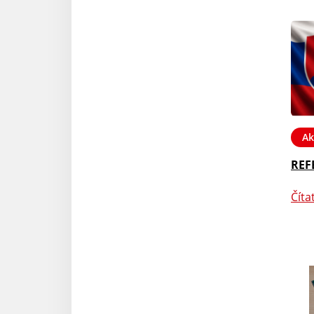
Ak
REF
Číta