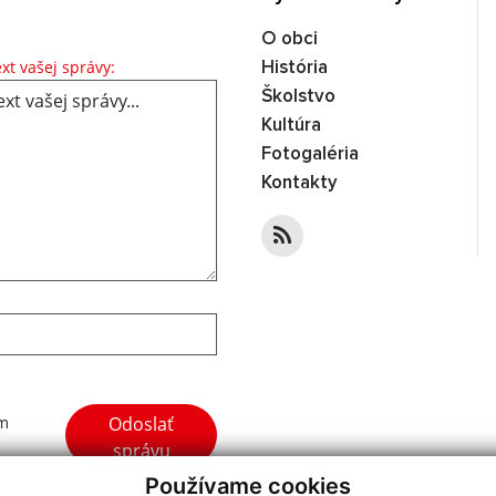
O obci
Text vašej správy...
xt vašej správy:
História
Školstvo
Kultúra
Fotogaléria
Kontakty
Google reCaptcha Response
Odoslať
ím
správu
Používame cookies