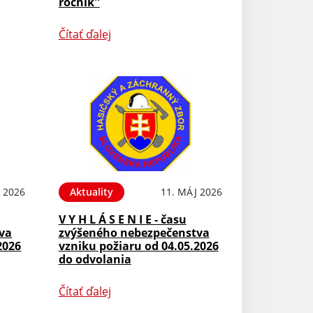
ročník''
Čítať ďalej
 2026
Aktuality
11. MÁJ 2026
V Y H L Á S E N I E - času
va
zvýšeného nebezpečenstva
2026
vzniku požiaru od 04.05.2026
do odvolania
Čítať ďalej