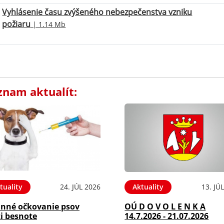
Vyhlásenie času zvýšeného nebezpečenstva vzniku
požiaru
| 1.14 Mb
znam aktualít:
tuality
24. JÚL 2026
Aktuality
13. JÚ
inné očkovanie psov
OÚ D O V O L E N K A
i besnote
14.7.2026 - 21.07.2026