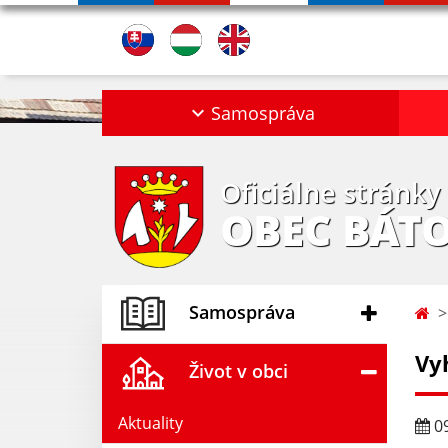
Samospráva
Oficiálne stránky
OBEC BÁT
Samospráva
Vy
Život v obci
Aktuality
09