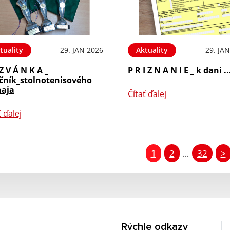
tuality
29. JAN 2026
Aktuality
29. JA
Z V Á N K A _
P R I Z N A N I E _ k dani ..
očník_stolnotenisového
naja
Čítať ďalej
ť ďalej
1
2
32
>
...
Rýchle odkazy