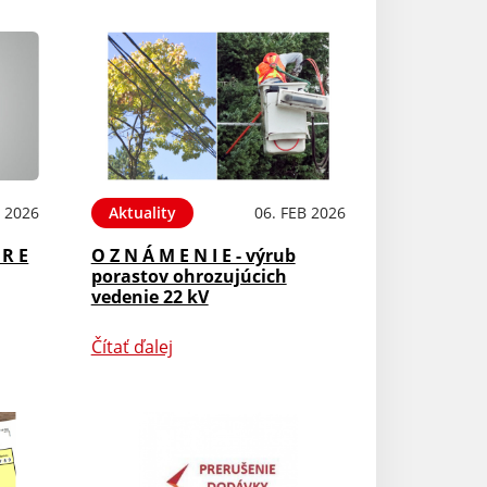
B 2026
Aktuality
06. FEB 2026
 R E
O Z N Á M E N I E - výrub
porastov ohrozujúcich
vedenie 22 kV
Čítať ďalej