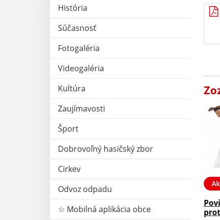
História
Súčasnosť
Fotogaléria
Videogaléria
Zo
Kultúra
Zaujímavosti
Šport
Dobrovoľný hasičský zbor
Cirkev
Ak
Odvoz odpadu
Pov
☆ Mobilná aplikácia obce
prot