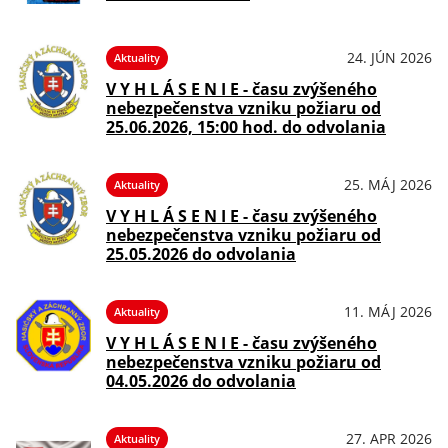
24. JÚN 2026
Aktuality
V Y H L Á S E N I E - času zvýšeného
nebezpečenstva vzniku požiaru od
25.06.2026, 15:00 hod. do odvolania
25. MÁJ 2026
Aktuality
V Y H L Á S E N I E - času zvýšeného
nebezpečenstva vzniku požiaru od
25.05.2026 do odvolania
11. MÁJ 2026
Aktuality
V Y H L Á S E N I E - času zvýšeného
nebezpečenstva vzniku požiaru od
04.05.2026 do odvolania
27. APR 2026
Aktuality