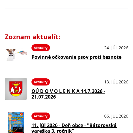
Zoznam aktualít:
24. JÚL 2026
Aktuality
Povinné očkovanie psov proti besnote
13. JÚL 2026
Aktuality
OÚ D O V O L E N K A 14.7.2026 -
21.07.2026
06. JÚL 2026
Aktuality
11. júl 2026 - Deň obce - ''Bátorovská
vareška 3. ročník''