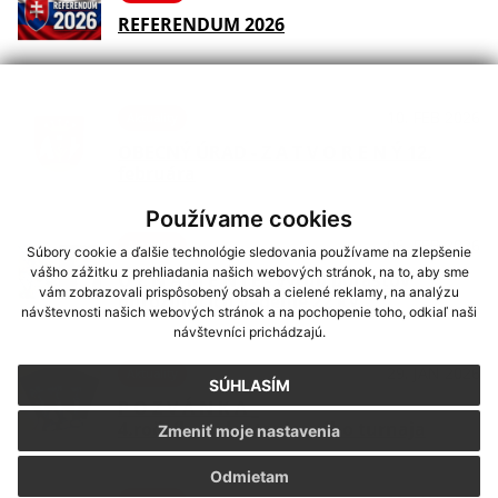
REFERENDUM 2026
10. FEB 2026
Aktuality
OBECNÝ ÚRAD - Z A T V O R E N Ý 12.
februára
Používame cookies
06. FEB 2026
Aktuality
Súbory cookie a ďalšie technológie sledovania používame na zlepšenie
vášho zážitku z prehliadania našich webových stránok, na to, aby sme
O Z N Á M E N I E - výrub porastov
vám zobrazovali prispôsobený obsah a cielené reklamy, na analýzu
ohrozujúcich vedenie 22 kV
návštevnosti našich webových stránok a na pochopenie toho, odkiaľ naši
návštevníci prichádzajú.
29. JAN 2026
Aktuality
SÚHLASÍM
P O Z V Á N K A _
4.ročník_stolnotenisového turnaja
Zmeniť moje nastavenia
Odmietam