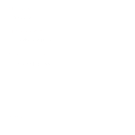
*
Priezvisko:
*
E-mailová adresa:
Text vašej správy...
*
Text vašej správy:
Príloha:
Príloha