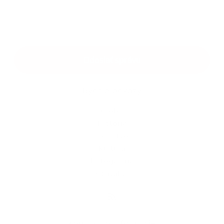
*
povinné položky
*
Oboznámil som sa so
spracúvaním osobných údajov
Google reCaptcha Response
Odoslať správu
Rýchle odkazy
O obci
História
Školstvo
Kultúra
Fotogaléria
Kontakty
Kontaktné informácie